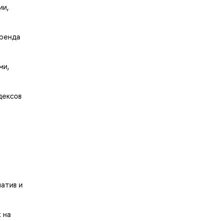
ии,
бренда
ми,
дексов
атив и
 на