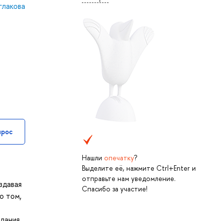
глакова
прос
Нашли
опечатку
?
Выделите её, нажмите Ctrl+Enter и
отправьте нам уведомление.
здавая
Спасибо за участие!
о том,
здания