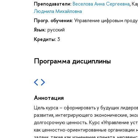
Преподаватели:
Веселова Анна Сергеевна
,
Ка
Людмила Михайловна
Прогр. обучения:
Управление цифровым прод
Язык:
русский
Кредиты:
3
Программа дисциплины
Аннотация
Цель курса – сформировать у будущих лидеров
развития, интегрирующего экономические, эко
долгосрочную ценность. Курс «Управление ус
как ценностно-ориентированные организации 
задачи, такие как изменение климата, неравен