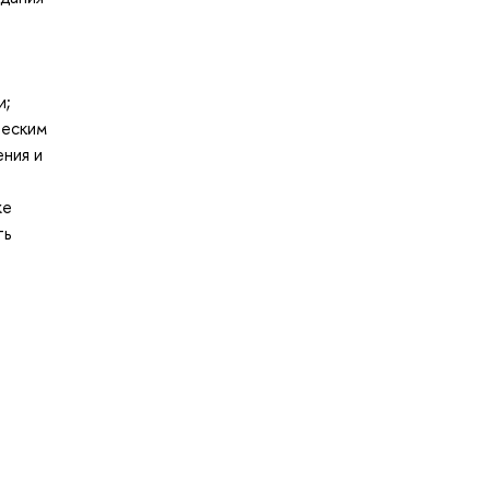
и;
ческим
ния и
же
ть