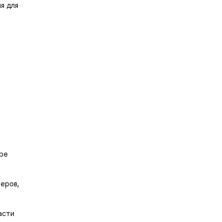
я для
ере
еров,
асти