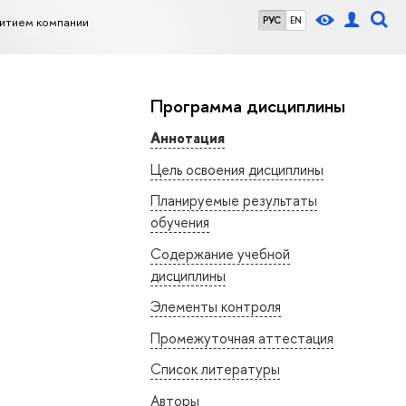
итием компании
РУС
EN
Программа дисциплины
Аннотация
Цель освоения дисциплины
Планируемые результаты
обучения
Содержание учебной
дисциплины
Элементы контроля
Промежуточная аттестация
Список литературы
Авторы