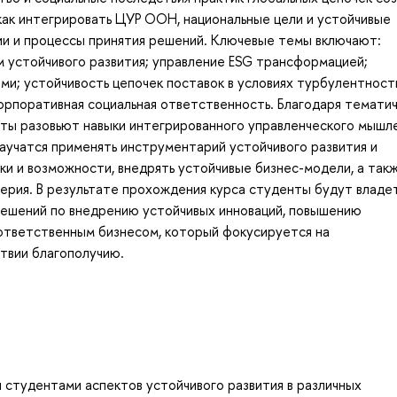
как интегрировать ЦУР ООН, национальные цели и устойчивые
ции и процессы принятия решений. Ключевые темы включают:
 устойчивого развития; управление ESG трансформацией;
и; устойчивость цепочек поставок в условиях турбулентност
орпоративная социальная ответственность. Благодаря темати
ты разовьют навыки интегрированного управленческого мышле
аучатся применять инструментарий устойчивого развития и
ки и возможности, внедрять устойчивые бизнес-модели, а так
ерия. В результате прохождения курса студенты будут владе
решений по внедрению устойчивых инноваций, повышению
 ответственным бизнесом, который фокусируется на
твии благополучию.
 студентами аспектов устойчивого развития в различных