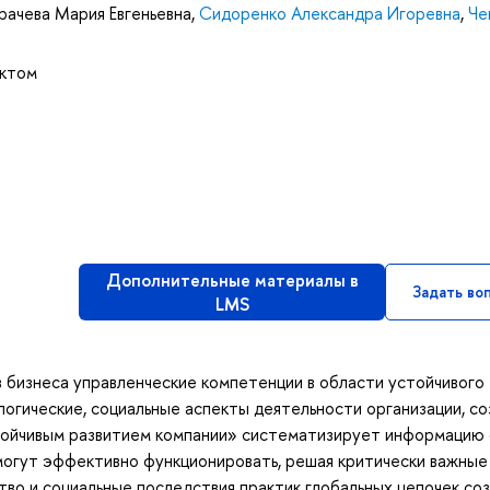
рачева Мария Евгеньевна
,
Сидоренко Александра Игоревна
,
Че
уктом
Дополнительные материалы в
Задать во
LMS
 бизнеса управленческие компетенции в области устойчивого
логические, социальные аспекты деятельности организации, со
тойчивым развитием компании» систематизирует информацию 
могут эффективно функционировать, решая критически важные
ство и социальные последствия практик глобальных цепочек со