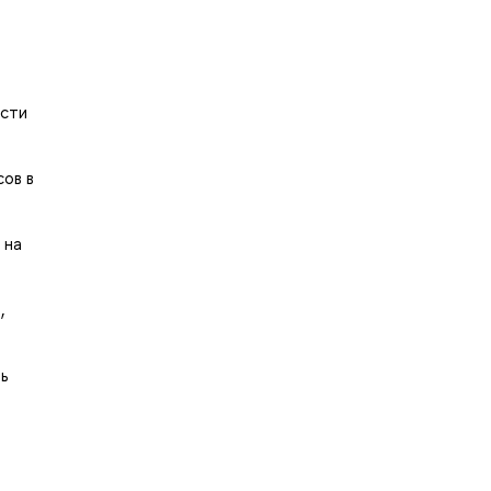
ости
ов в
 на
,
ь