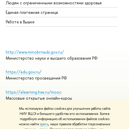
Людям с ограниченными возможностями здоровья
Единая платежная страница
Работа в Вышке
http://www.minobrnauki.gov.ru/
Министерство науки и высшего образования РФ
https://edu.gov.ru/
Министерство просвещения РФ
https://elearning.hse.ru/mooc
Массовые открытые онлайн-курсы
Мы используем файлы cookies для улучшения работы сайта
НИУ ВШЭ и большего удобства его использования. Более
подробную информацию об использовании файлов cookies
© НИУ ВШЭ 1993–2026
Адреса и контакты
можно найти
здесь
, наши правила обработки персональных
Условия использования материалов