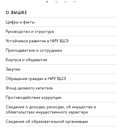
О ВЫШКЕ
О
Цифры и факты
Ли
Руководство и структура
До
Устойчивое развитие в НИУ ВШЭ
Ол
Преподаватели и сотрудники
Пр
Корпуса и общежития
Вы
Закупки
Пр
Обращения граждан в НИУ ВШЭ
Ас
Фонд целевого капитала
До
Противодействие коррупции
Це
Сведения о доходах, расходах, об имуществе и
Би
обязательствах имущественного характера
Об
Сведения об образовательной организации
Об