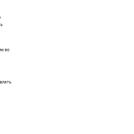
е
ть
ии во
влять