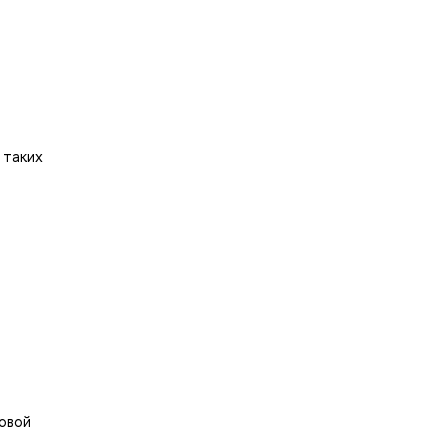
 таких
овой