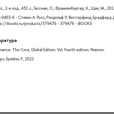
, 2-е изд., 431 с., Гассман, О., Франкенбергер, К., Шик, М., 20
0453-6 - Стивен А. Росс, Рэндольф У. Вестерфилд, Брэдфорд 
s://ibooks.ru/products/379476 - 379476 - iBOOKS
ература
nance: The Core, Global Edition: Vol. Fourth edition. Pearson.
, Брейли, Р., 2022