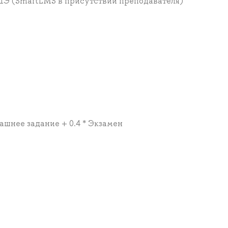
Э (SmartLMS в присутствии преподавателя)
машнее задание + 0.4 * Экзамен
а