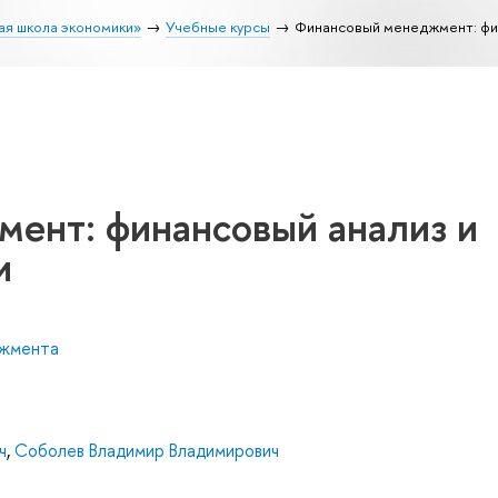
ая школа экономики»
Учебные курсы
Финансовый менеджмент: фи
ент: финансовый анализ и
и
джмента
ч
,
Соболев Владимир Владимирович