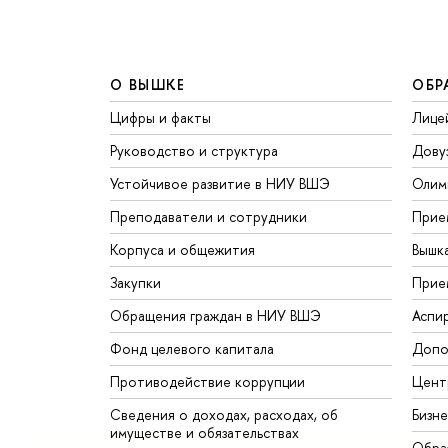
О ВЫШКЕ
ОБР
Цифры и факты
Лице
Руководство и структура
Дову
Устойчивое развитие в НИУ ВШЭ
Олим
Преподаватели и сотрудники
Прие
Корпуса и общежития
Вышк
Закупки
Прие
Обращения граждан в НИУ ВШЭ
Аспи
Фонд целевого капитала
Допо
Противодействие коррупции
Цент
Сведения о доходах, расходах, об
Бизн
имуществе и обязательствах
Обра