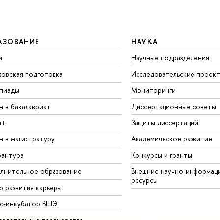
АЗОВАНИЕ
НАУКА
й
Научные подразделения
зовская подготовка
Исследовательские проек
пиады
Мониторинги
м в бакалавриат
Диссертационные советы
а+
Защиты диссертаций
м в магистратуру
Академическое развитие
рантура
Конкурсы и гранты
лнительное образование
Внешние научно-информац
ресурсы
р развития карьеры
ес-инкубатор ВШЭ
зовательные партнерства