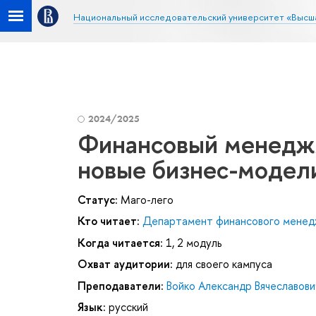
Национальный исследовательский университет «Высш
2024/2025
Финансовый менеджм
новые бизнес-модел
Статус:
Маго-лего
Кто читает:
Департамент финансового мене
Когда читается:
1, 2 модуль
Охват аудитории:
для своего кампуса
Преподаватели:
Войко Александр Вячеславови
Язык:
русский