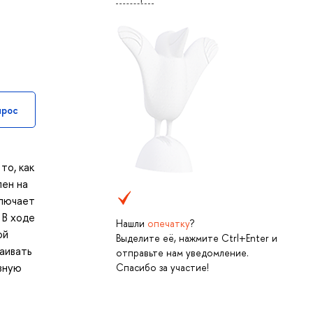
прос
то, как
лен на
ключает
 В ходе
Нашли
опечатку
?
ой
Выделите её, нажмите Ctrl+Enter и
аивать
отправьте нам уведомление.
зную
Спасибо за участие!