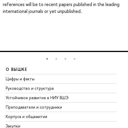
references will be to recent papers published in the leading
international journals or yet unpublished.
О ВЫШКЕ
О
Цифры и факты
Ли
Руководство и структура
До
Устойчивое развитие в НИУ ВШЭ
Ол
Преподаватели и сотрудники
Пр
Корпуса и общежития
Вы
Закупки
Пр