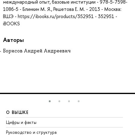
международный опыт, базовые институции - 978-5-7598-
1086-5 - Блинкин М. Я., Решетова Е. М. - 2013 - Москва:
ВШЭ - https://ibooks.ru/products/352951 - 352951 -
iBOOKS
Авторы
Борисов Андрей Андреевич
О ВЫШКЕ
О
Цифры и факты
Ли
Руководство и структура
До