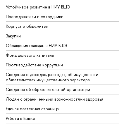
Устойчивое развитие в НИУ ВШЭ
Ол
Преподаватели и сотрудники
Пр
Корпуса и общежития
Вы
Закупки
Пр
Обращения граждан в НИУ ВШЭ
Ас
Фонд целевого капитала
До
Противодействие коррупции
Це
Сведения о доходах, расходах, об имуществе и
Би
обязательствах имущественного характера
Об
Сведения об образовательной организации
Об
Людям с ограниченными возможностями здоровья
Единая платежная страница
Работа в Вышке