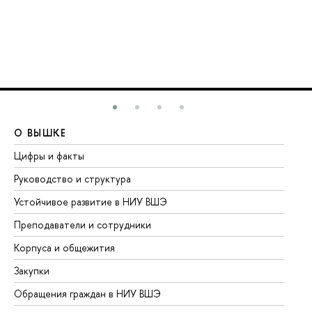
О ВЫШКЕ
О
Цифры и факты
Ли
Руководство и структура
До
Устойчивое развитие в НИУ ВШЭ
Ол
Преподаватели и сотрудники
Пр
Корпуса и общежития
Вы
Закупки
Пр
Обращения граждан в НИУ ВШЭ
Ас