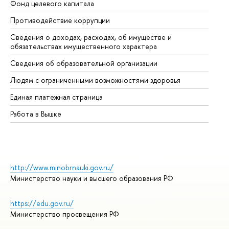
Фонд целевого капитала
До
Противодействие коррупции
Це
Сведения о доходах, расходах, об имуществе и
Би
обязательствах имущественного характера
Об
Сведения об образовательной организации
Об
Людям с ограниченными возможностями здоровья
Единая платежная страница
Работа в Вышке
http://www.minobrnauki.gov.ru/
Министерство науки и высшего образования РФ
https://edu.gov.ru/
Министерство просвещения РФ