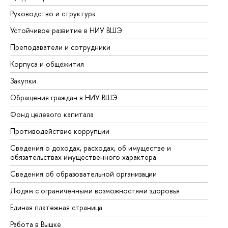
Руководство и структура
До
Устойчивое развитие в НИУ ВШЭ
Ол
Преподаватели и сотрудники
Пр
Корпуса и общежития
Вы
Закупки
Пр
Обращения граждан в НИУ ВШЭ
Ас
Фонд целевого капитала
До
Противодействие коррупции
Це
Сведения о доходах, расходах, об имуществе и
Би
обязательствах имущественного характера
Об
Сведения об образовательной организации
Об
Людям с ограниченными возможностями здоровья
Единая платежная страница
Работа в Вышке