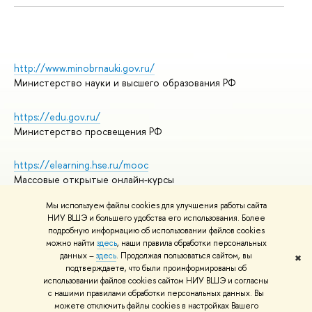
http://www.minobrnauki.gov.ru/
Министерство науки и высшего образования РФ
https://edu.gov.ru/
Министерство просвещения РФ
https://elearning.hse.ru/mooc
Массовые открытые онлайн-курсы
Мы используем файлы cookies для улучшения работы сайта
НИУ ВШЭ и большего удобства его использования. Более
подробную информацию об использовании файлов cookies
© НИУ ВШЭ 1993–2026
Адреса и контакты
можно найти
здесь
, наши правила обработки персональных
Условия использования материалов
данных –
здесь
. Продолжая пользоваться сайтом, вы
✖
подтверждаете, что были проинформированы об
Политика конфиденциальности
использовании файлов cookies сайтом НИУ ВШЭ и согласны
Правила применения рекомендательных технологий в НИУ ВШЭ
с нашими правилами обработки персональных данных. Вы
Карта сайта
можете отключить файлы cookies в настройках Вашего