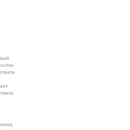
нный
ростая
ответа
ает
ответа
анных,