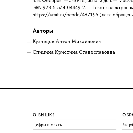
В. В. Федоров. — 3-е изд., испр. и доп. — Мос
ISBN 978-5-534-04449-2. — Текст : электронн
https://urait.ru/bcode/487195 (дата обращени
Авторы
Кузнецов Антон Михайлович
Спицина Кристина Станиславовна
О ВЫШКЕ
ОБР
Цифры и факты
Лице