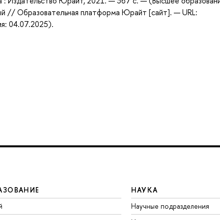
ква : Издательство Юрайт, 2021. — 367 с. — (Высшее образован
ый // Образовательная платформа Юрайт [сайт]. — URL:
я: 04.07.2025).
АЗОВАНИЕ
НАУКА
й
Научные подразделения