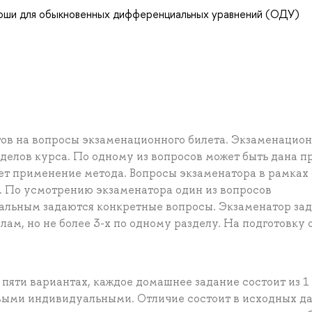
Коши для обыкновенных дифференциальных уравнений (ОДУ)
тов на вопросы экзаменационного билета. Экзаменацио
зделов курса. По одному из вопросов может быть дана п
ет применение метода. Вопросы экзаменатора в рамках 
. По усмотрению экзаменатора один из вопросов
тальным задаются конкретные вопросы. Экзаменатор зад
ам, но не более 3-х по одному разделу. На подготовку 
пяти вариантах, каждое домашнее задание состоит из 1
выми индивидуальными. Отличие состоит в исходных д