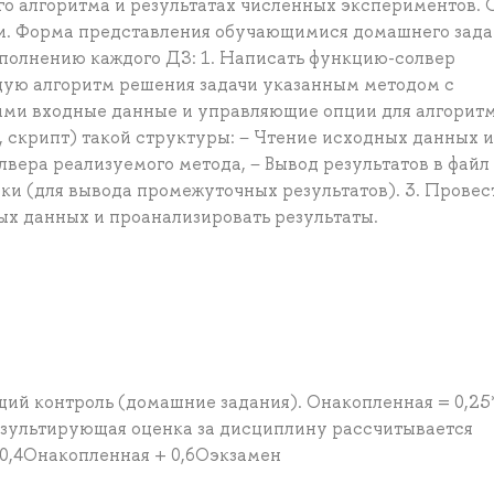
о алгоритма и результатах численных экспериментов. 
и. Форма представления обучающимися домашнего зада
ыполнению каждого ДЗ: 1. Написать функцию-солвер
щую алгоритм решения задачи указанным методом с
и входные данные и управляющие опции для алгоритма
скрипт) такой структуры: − Чтение исходных данных и
олвера реализуемого метода, − Вывод результатов в файл 
дки (для вывода промежуточных результатов). 3. Провес
х данных и проанализировать результаты.
щий контроль (домашние задания). Онакопленная = 0,25
Результирующая оценка за дисциплину рассчитывается
0,4Онакопленная + 0,6Оэкзамен