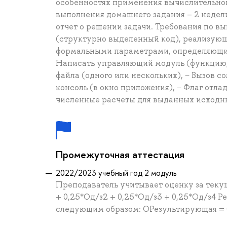
особенностях применения вычислительног
выполнения домашнего задания – 2 недел
отчет о решении задачи. Требования по в
(структурно выделенный код), реализую
формальными параметрами, определяющим
Написать управляющий модуль (функцию, 
файла (одного или нескольких), − Вызов с
консоль (в окно приложения), − Флаг отла
численные расчеты для выданных исходны
Промежуточная аттестация
2022/2023 учебный год 2 модуль
Преподаватель учитывает оценку за теку
+ 0,25*Од/з2 + 0,25*Од/з3 + 0,25*Од/з4 
следующим образом: ОРезультирующая = 