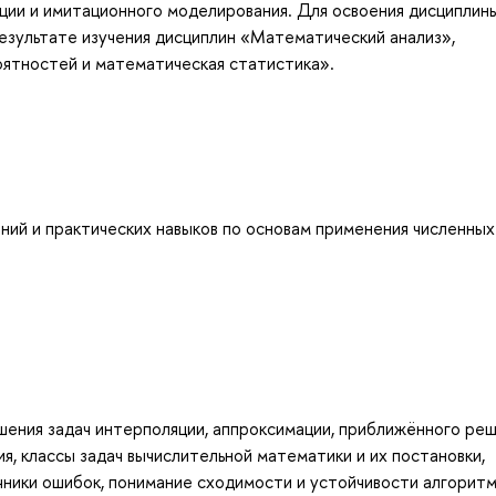
ации и имитационного моделирования. Для освоения дисциплин
езультате изучения дисциплин «Математический анализ»,
ятностей и математическая статистика».
ий и практических навыков по основам применения численных
ения задач интерполяции, аппроксимации, приближённого ре
ия, классы задач вычислительной математики и их постановки,
чники ошибок, понимание сходимости и устойчивости алгорит