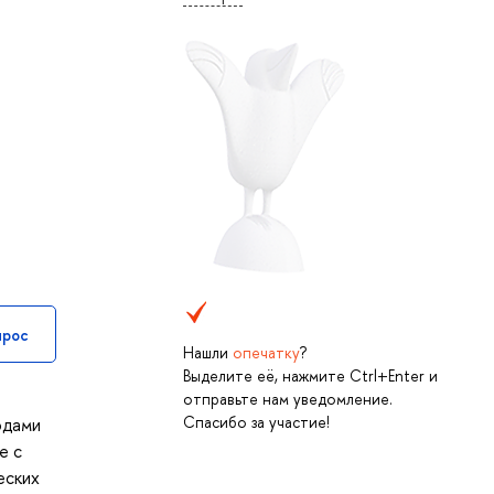
прос
Нашли
опечатку
?
Выделите её, нажмите Ctrl+Enter и
отправьте нам уведомление.
Спасибо за участие!
одами
е с
еских