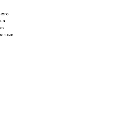
ного
 на
ля
разных