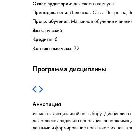
Охват аудитории:
для своего кампуса
Преподаватели:
Далевская Ольга Петровна
,
З
Прогр. обучения:
Машинное обучение и анали
Язык:
русский
Кредиты:
6
Контактные часы:
72
Программа дисциплины
Аннотация
Является дисциплиной по выбору. Дисциплина
для решения задач интерполяции, аппроксимац
данными и формирование практических навыко