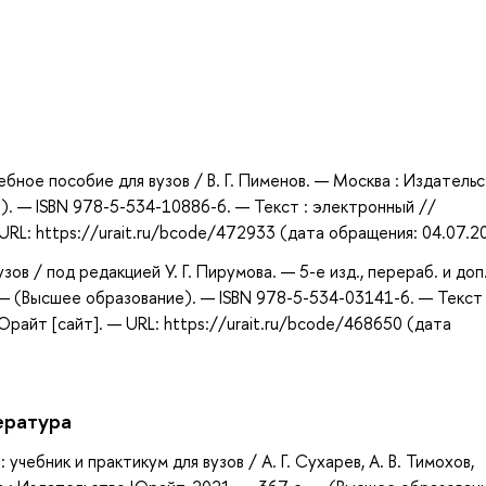
а
учебное пособие для вузов / В. Г. Пименов. — Москва : Издатель
). — ISBN 978-5-534-10886-6. — Текст : электронный //
RL: https://urait.ru/bcode/472933 (дата обращения: 04.07.2
ов / под редакцией У. Г. Пирумова. — 5-е изд., перераб. и доп
— (Высшее образование). — ISBN 978-5-534-03141-6. — Текст 
айт [сайт]. — URL: https://urait.ru/bcode/468650 (дата
ература
учебник и практикум для вузов / А. Г. Сухарев, А. В. Тимохов,