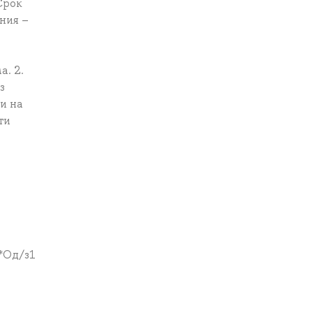
Срок
ния –
. 2.
з
и на
ти
*Од/з1