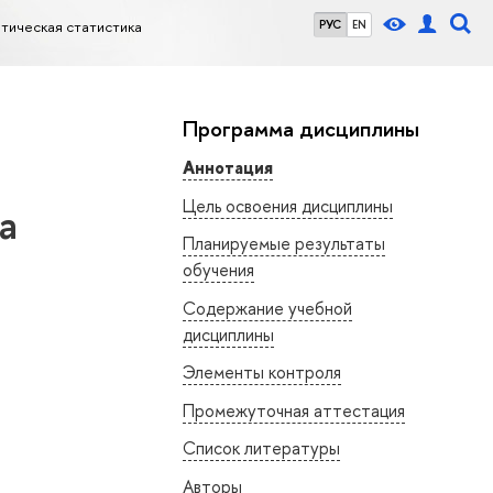
тическая статистика
РУС
EN
Программа дисциплины
Аннотация
Цель освоения дисциплины
а
Планируемые результаты
обучения
Содержание учебной
дисциплины
Элементы контроля
Промежуточная аттестация
Список литературы
Авторы