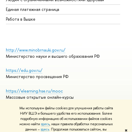
Единая платежная страница
Работа в Вышке
http://www.minobrnauki.gov.ru/
Министерство науки и высшего образования РФ
https://edu.gov.ru/
Министерство просвещения РФ
https://elearning.hse.ru/mooc
Массовые открытые онлайн-курсы
Мы используем файлы cookies для улучшения работы сайта
НИУ ВШЭ и большего удобства его использования. Более
подробную информацию об использовании файлов cookies
© НИУ ВШЭ 1993–2026
Адреса и контакты
можно найти
здесь
, наши правила обработки персональных
Условия использования материалов
данных –
здесь
. Продолжая пользоваться сайтом, вы
✖