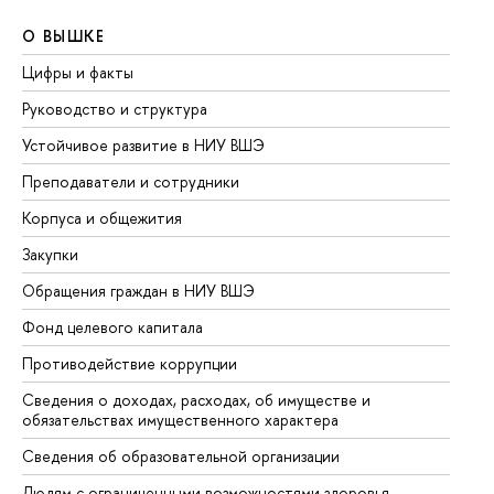
О ВЫШКЕ
О
Цифры и факты
Ли
Руководство и структура
До
Устойчивое развитие в НИУ ВШЭ
Ол
Преподаватели и сотрудники
Пр
Корпуса и общежития
Вы
Закупки
Пр
Обращения граждан в НИУ ВШЭ
Ас
Фонд целевого капитала
До
Противодействие коррупции
Це
Сведения о доходах, расходах, об имуществе и
Би
обязательствах имущественного характера
Об
Сведения об образовательной организации
Об
Людям с ограниченными возможностями здоровья