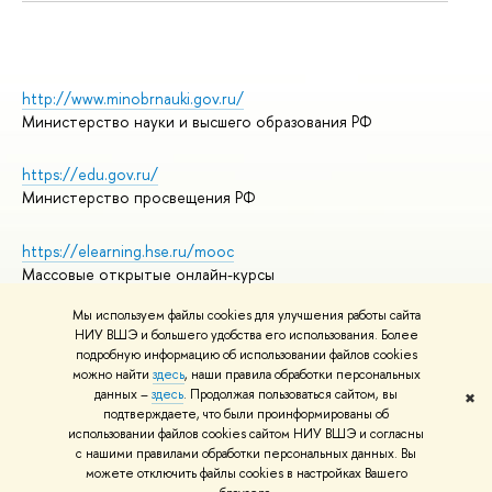
http://www.minobrnauki.gov.ru/
Министерство науки и высшего образования РФ
https://edu.gov.ru/
Министерство просвещения РФ
https://elearning.hse.ru/mooc
Массовые открытые онлайн-курсы
Мы используем файлы cookies для улучшения работы сайта
НИУ ВШЭ и большего удобства его использования. Более
подробную информацию об использовании файлов cookies
© НИУ ВШЭ 1993–2026
Адреса и контакты
можно найти
здесь
, наши правила обработки персональных
Условия использования материалов
данных –
здесь
. Продолжая пользоваться сайтом, вы
✖
подтверждаете, что были проинформированы об
Политика конфиденциальности
использовании файлов cookies сайтом НИУ ВШЭ и согласны
Правила применения рекомендательных технологий в НИУ ВШЭ
с нашими правилами обработки персональных данных. Вы
Карта сайта
можете отключить файлы cookies в настройках Вашего