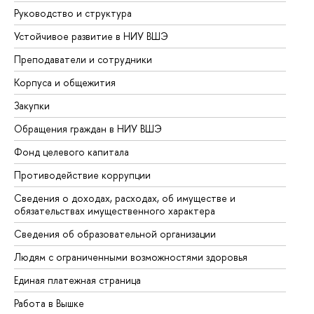
Руководство и структура
До
Устойчивое развитие в НИУ ВШЭ
Ол
Преподаватели и сотрудники
Пр
Корпуса и общежития
Вы
Закупки
Пр
Обращения граждан в НИУ ВШЭ
Ас
Фонд целевого капитала
До
Противодействие коррупции
Це
Сведения о доходах, расходах, об имуществе и
Би
обязательствах имущественного характера
Об
Сведения об образовательной организации
Об
Людям с ограниченными возможностями здоровья
Единая платежная страница
Работа в Вышке