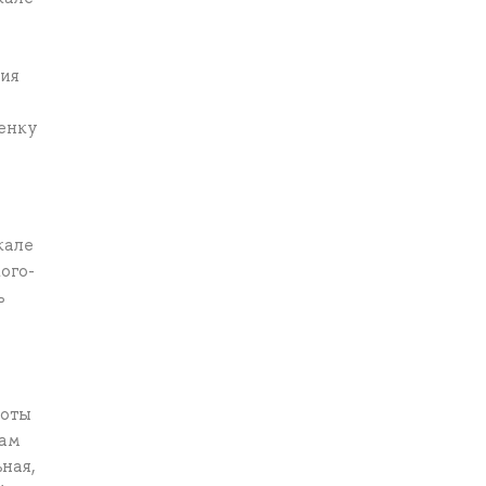
ния
енку
кале
ого-
ь
боты
там
ная,