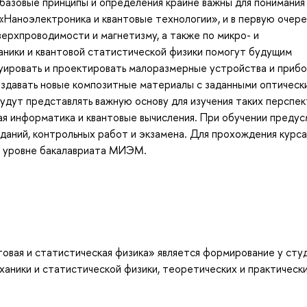
базовые принципы и определения крайне важны для понимания
Наноэлектроника и квантовые технологии», и в первую очере
верхпроводимости и магнетизму, а также по микро- и
аники и квантовой статистической физики помогут будущим
уировать и проектировать малоразмерные устройства и приб
оздавать новые композитные материалы с заданными оптическ
удут представлять важную основу для изучения таких перспе
ая информатика и квантовые вычисления. При обучении преду
аданий, контрольных работ и экзамена. Для прохождения курса
а уровне бакалавриата МИЭМ.
овая и статистическая физика» является формирование у сту
ханики и статистической физики, теоретических и практическ