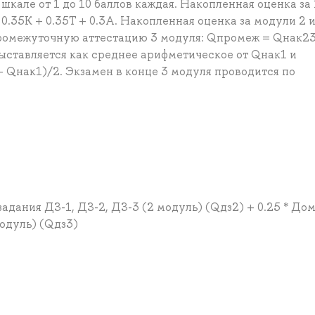
шкале от 1 до 10 баллов каждая. Накопленная оценка за 
.35К + 0.35Т + 0.3А. Накопленная оценка за модули 2 и
 промежуточную аттестацию 3 модуля: Qпромеж = Qнак23
 выставляется как среднее арифметическое от Qнак1 и
 Qнак1)/2. Экзамен в конце 3 модуля проводится по
 задания ДЗ-1, ДЗ-2, ДЗ-3 (2 модуль) (Qдз2) + 0.25 * Д
модуль) (Qдз3)