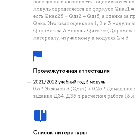
посещение и активность - оцениваются по 
модуль определяется по формуле Qнак1 = 0
есть Qнак23 = Qдз2 + Qдз3, а оценка за
Qэкз. Итоговая оценка за 1, 2 и 3 модули
Qпромеж за 3 модуль: Qитог = (Qпромеж +
материалу, изучаемому в модулях 2 и 3.
Промежуточная аттестация
2021/2022 учебный год 3 модуль
0.5 * Экзамен 3 (Qэкз) + 0.25 * Домашние
задание ДЗ4, ДЗ5 и расчетная работа (3 
Список литературы