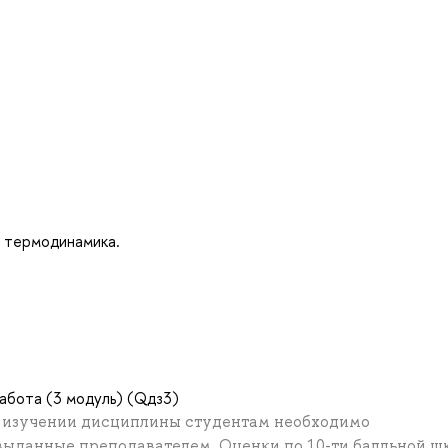
я термодинамика.
абота (3 модуль) (Qдз3)
и изучении дисциплины студентам необходимо
 выданные преподавателем. Оценки по 10-ти балльной ш