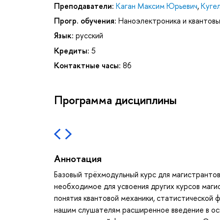
Преподаватели:
Каган Максим Юрьевич
,
Куге
Прогр. обучения:
Наноэлектроника и квантов
Язык:
русский
Кредиты:
5
Контактные часы:
86
Программа дисциплины
Аннотация
Базовый трёхмодульный курс для магистрантов
необходимое для усвоения других курсов маги
понятия квантовой механики, статистической 
нашим слушателям расширенное введение в осн