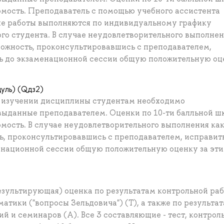
омость. Преподаватель с помощью учебного ассистента
ые работы выполняются по индивидуальному графику
го студента. В случае неудовлетворительного выполне
можность, проконсультировавшись с преподавателем,
ь до экзаменационной сессии общую положительную оц
дуль) (Qдз2)
и изучении дисциплины студентам необходимо
 выданные преподавателем. Оценки по 10-ти балльной ш
мость. В случае неудовлетворительного выполнения как
ь, проконсультировавшись с преподавателем, исправит
енационной сессии общую положительную оценку за эти
результирующая) оценка по результатам контрольной ра
матики ("вопросы Зельдовича") (Т), а также по результа
 и семинаров (А). Все 3 составляющие - тест, контроль