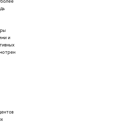
 более
дь
оры
ими и
ктивных
смотрен
дентов
их