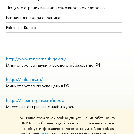
Об
Людям с ограниченными возможностями здоровья
Единая платежная страница
Работа в Вышке
http://www.minobrnauki.gov.ru/
Министерство науки и высшего образования РФ
https://edu.gov.ru/
Министерство просвещения РФ
https://elearning.hse.ru/mooc
Массовые открытые онлайн-курсы
Мы используем файлы cookies для улучшения работы сайта
НИУ ВШЭ и большего удобства его использования. Более
подробную информацию об использовании файлов cookies
© НИУ ВШЭ 1993–2026
Адреса и контакты