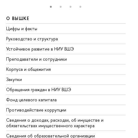
О ВЫШКЕ
О
Цифры и факты
Ли
Руководство и структура
До
Устойчивое развитие в НИУ ВШЭ
Ол
Преподаватели и сотрудники
Пр
Корпуса и общежития
Вы
Закупки
Пр
Обращения граждан в НИУ ВШЭ
Ас
Фонд целевого капитала
До
Противодействие коррупции
Це
Сведения о доходах, расходах, об имуществе и
Би
обязательствах имущественного характера
Об
Сведения об образовательной организации