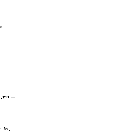
та
и доп. —
:
. М.,