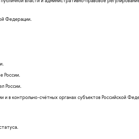
 публичной власти и административно-правовое регулировани
ой Федерации.
и.
е России.
л России.
и и в контрольно-счётных органах субъектов Российской Фед
статуса.