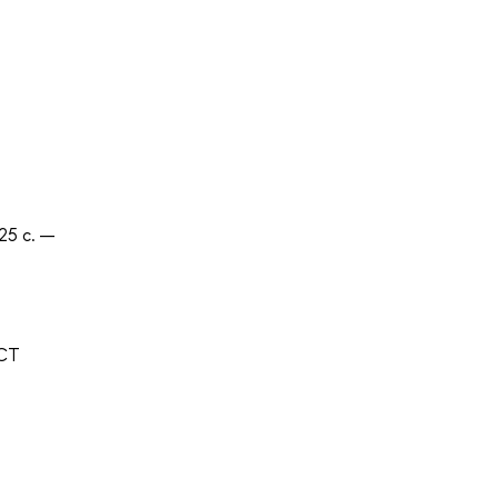
25 с. —
ECT