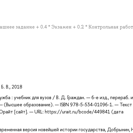
ашнее задание + 0.4 * Экзамен + 0.2 * Контрольная рабо
а
Б. В., 2018
жба : учебник для вузов / В. Д. Граждан. — 6-е изд., перераб. 
— (Высшее образование). — ISBN 978-5-534-01096-1. — Текст 
айт [сайт]. — URL: https://urait.ru/bcode/449841 (дата
временная версия новейшей истории государства, Добрынин, Н