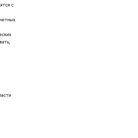
ятся с
счетных
еских
вать,
ласти