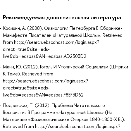
Рекомендуемая дополнительная литература
Косицин, А. (2008). Физиология Петербурга В Сборнике-
Манифесте Писателей «Натуральной Школы». Retrieved
from http://search.ebscohost.com/login.aspx?
direct=true&site=eds-
live&db=edsbas&AN=edsbas.AD2503D2
Манн, Ю. (2012). Гоголь И Утопический Социализм (Штрихи
К Теме). Retrieved from
http://search.ebscohost.com/login.aspx?
direct=true&site=eds-
live&db=edsbas&AN=edsbas.F8EF3D62
Подлевских, Т. (2012). Проблема Читательского
Восприятия В Программе «Натуральной Школы» (На
Материале «Физиологических» Очерков 1840-1850-Х Гг.).
Retrieved from http://search.ebscohost.com/login.aspx?