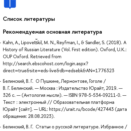
Список литературы
Рекомендуемая основная литература
Kahn, A., Lipovet︠s︡kiĭ, M. N., Reyfman, I., & Sandler, S. (2018). A
History of Russian Literature (Vol. First edition). Oxford, U.K.:
OUP Oxford. Retrieved from
http://search.ebscohost.com/login.aspx?
direct=true&site=eds-live&db=edsebk&AN=1776323
Белинский, В. Г. О Пушкине, Лермонтове, Гоголе /
В. Г. Белинский. — Москва : Издательство Юрайт, 2019. —
326 с. — (Антология мысли). — ISBN 978-5-534-09211-0. —
Текст : электронный // Образовательная платформа
Юрайт [сайт]. — URL: https://urait.ru/bcode/427443 (дата
обращения: 28.08.2023).
Белинский, В. Г. Статьи о русской литературе. Избранное /