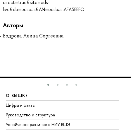
direct=true&site=eds-
live&db=edsbas&AN=edsbas.AFA5EEFC
Авторы
Бодрова Алина Сергеевна
О ВЫШКЕ
О
Цифры и факты
Ли
Руководство и структура
До
Устойчивое развитие в НИУ ВШЭ
Ол