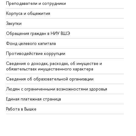
Преподаватели и сотрудники
Пр
Корпуса и общежития
Вы
Закупки
Пр
Обращения граждан в НИУ ВШЭ
Ас
Фонд целевого капитала
До
Противодействие коррупции
Це
Сведения о доходах, расходах, об имуществе и
Би
обязательствах имущественного характера
Об
Сведения об образовательной организации
Об
Людям с ограниченными возможностями здоровья
Единая платежная страница
Работа в Вышке