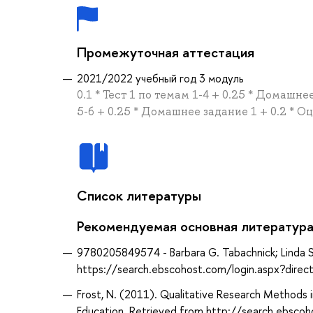
Промежуточная аттестация
2021/2022 учебный год 3 модуль
0.1 * Тест 1 по темам 1-4 + 0.25 * Домашнее
5-6 + 0.25 * Домашнее задание 1 + 0.2 * 
Список литературы
Рекомендуемая основная литератур
9780205849574 - Barbara G. Tabachnick; Linda S. Fi
https://search.ebscohost.com/login.aspx?dir
Frost, N. (2011). Qualitative Research Methods
Education. Retrieved from http://search.ebsco