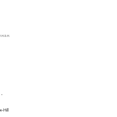
темам
 -
-Hill