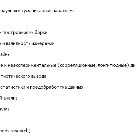
-научная и гуманитарная парадигмы
и построения выборки
 и валидность измерений
зайны
ые и неэкспериментальные (корреляционные, лонгитюдные) ди
атистического вывода
 статистики и предобработтка данных
й анализ
ализ
ods research)