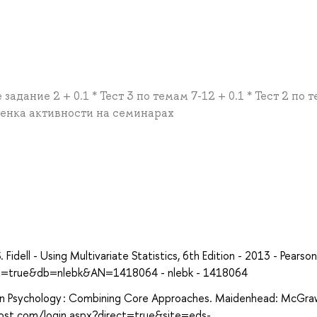
 задание 2 + 0.1 * Тест 3 по темам 7-12 + 0.1 * Тест 2 по 
Оценка активности на семинарах
а
dell - Using Multivariate Statistics, 6th Edition - 2013 - Pearson
ect=true&db=nlebk&AN=1418064 - nlebk - 1418064
 in Psychology : Combining Core Approaches. Maidenhead: McGraw
host.com/login.aspx?direct=true&site=eds-