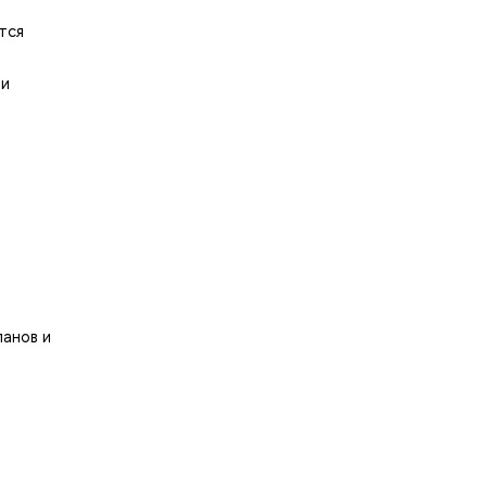
тся
ии
ланов и