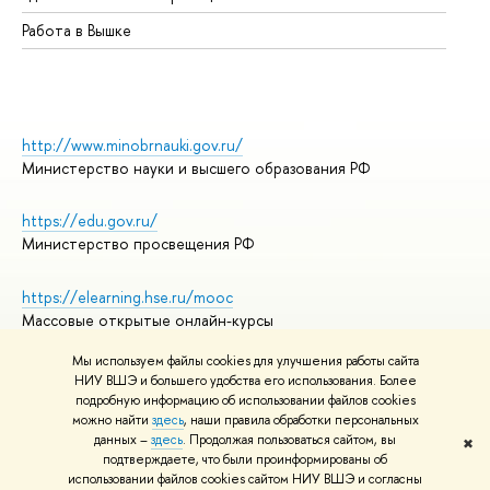
Работа в Вышке
http://www.minobrnauki.gov.ru/
Министерство науки и высшего образования РФ
https://edu.gov.ru/
Министерство просвещения РФ
https://elearning.hse.ru/mooc
Массовые открытые онлайн-курсы
Мы используем файлы cookies для улучшения работы сайта
НИУ ВШЭ и большего удобства его использования. Более
подробную информацию об использовании файлов cookies
© НИУ ВШЭ 1993–2026
Адреса и контакты
можно найти
здесь
, наши правила обработки персональных
Условия использования материалов
данных –
здесь
. Продолжая пользоваться сайтом, вы
✖
подтверждаете, что были проинформированы об
Политика конфиденциальности
использовании файлов cookies сайтом НИУ ВШЭ и согласны
Правила применения рекомендательных технологий в НИУ ВШЭ