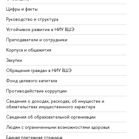
Цифры и факты
Ли
Руководство и структура
До
Устойчивое развитие в НИУ ВШЭ
Ол
Преподаватели и сотрудники
Пр
Корпуса и общежития
Вы
Закупки
Пр
Обращения граждан в НИУ ВШЭ
Ас
Фонд целевого капитала
До
Противодействие коррупции
Це
Сведения о доходах, расходах, об имуществе и
Би
обязательствах имущественного характера
Об
Сведения об образовательной организации
Об
Людям с ограниченными возможностями здоровья
Единая платежная страница