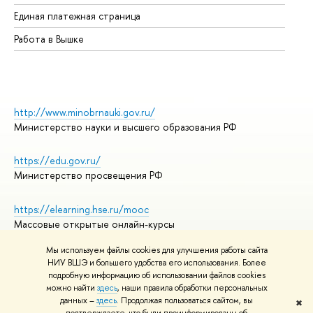
Единая платежная страница
Работа в Вышке
http://www.minobrnauki.gov.ru/
Министерство науки и высшего образования РФ
https://edu.gov.ru/
Министерство просвещения РФ
https://elearning.hse.ru/mooc
Массовые открытые онлайн-курсы
Мы используем файлы cookies для улучшения работы сайта
НИУ ВШЭ и большего удобства его использования. Более
подробную информацию об использовании файлов cookies
© НИУ ВШЭ 1993–2026
Адреса и контакты
можно найти
здесь
, наши правила обработки персональных
Условия использования материалов
данных –
здесь
. Продолжая пользоваться сайтом, вы
✖