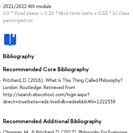
2021/2022 4th module
0.5 * Final exam + 0.25 * Mid-term tests + 0.25 * In class
participation
Bibliography
Recommended Core Bibliography
Pritchard, D. (2016). What Is This Thing Called Philosophy?
London: Routledge. Retrieved from
http://search.ebscohost.com/login.aspx?
direct=true&site=eds-live&db=edsebk&AN=1222339
Recommended Additional Bibliography
Chrisman, M., & Pritchard, D. (2017). Philosophy for Everyone