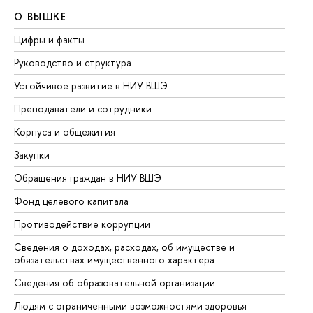
О ВЫШКЕ
О
Цифры и факты
Ли
Руководство и структура
До
Устойчивое развитие в НИУ ВШЭ
Ол
Преподаватели и сотрудники
Пр
Корпуса и общежития
Вы
Закупки
Пр
Обращения граждан в НИУ ВШЭ
Ас
Фонд целевого капитала
До
Противодействие коррупции
Це
Сведения о доходах, расходах, об имуществе и
Би
обязательствах имущественного характера
Об
Сведения об образовательной организации
Об
Людям с ограниченными возможностями здоровья