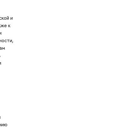
ской и
кже к
и
ности,
гам
ь
и
и
ению