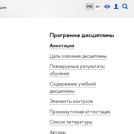
ции
РУС
EN
Программа дисциплины
Аннотация
Цель освоения дисциплины
Планируемые результаты
обучения
Содержание учебной
дисциплины
Элементы контроля
Промежуточная аттестация
Список литературы
Авторы