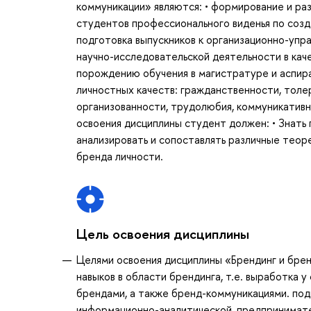
коммуникации» являются: • формирование и разв
студентов профессионального виденья по созд
подготовка выпускников к организационно-упр
научно-исследовательской деятельности в кач
порождению обучения в магистратуре и аспир
личностных качеств: гражданственности, толе
организованности, трудолюбия, коммуникативн
освоения дисциплины студент должен: • Знать
анализировать и сопоставлять различные теор
бренда личности.
Цель освоения дисциплины
Целями освоения дисциплины «Брендинг и брен
навыков в области брендинга, т.е. выработка 
брендами, а также бренд-коммуникациями. под
информационно-аналитической, предпринимате