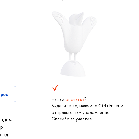
прос
Нашли
опечатку
?
Выделите её, нажмите Ctrl+Enter и
отправьте нам уведомление.
Спасибо за участие!
ендом.
тр
ренд-