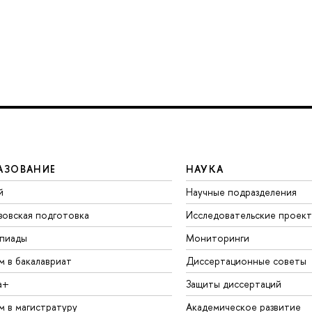
АЗОВАНИЕ
НАУКА
й
Научные подразделения
зовская подготовка
Исследовательские проек
пиады
Мониторинги
м в бакалавриат
Диссертационные советы
а+
Защиты диссертаций
м в магистратуру
Академическое развитие