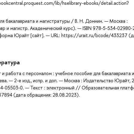
okcentral.proquest.com/lib/hselibrary-ebooks/detail.action?
для бакалавриата и магистратуры / В. Н. Домнин. — Москва :
вр и магистр. Академический курс). — ISBN 978-5-534-02980-
форма Юрайт [сайт]. — URL: https://urait.ru/bcode/433237 (д
ература
г и работа с персоналом : учебное пособие для бакалавриата 
ьева. — 2-е изд., испр. и доп. — Москва : Издательство Юрайт, 
534-05503-0. — Текст : электронный // Образовательная плат
437894 (дата обращения: 28.08.2023).