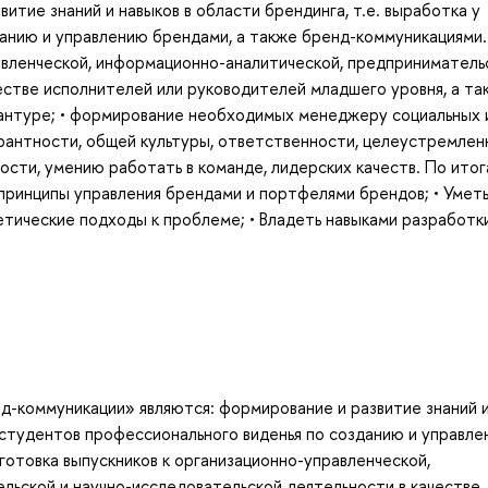
итие знаний и навыков в области брендинга, т.е. выработка у
анию и управлению брендами, а также бренд-коммуникациями.
авленческой, информационно-аналитической, предприниматель
естве исполнителей или руководителей младшего уровня, а та
антуре; • формирование необходимых менеджеру социальных 
рантности, общей культуры, ответственности, целеустремлен
ости, умению работать в команде, лидерских качеств. По ито
 принципы управления брендами и портфелями брендов; • Умет
етические подходы к проблеме; • Владеть навыками разработк
д-коммуникации» являются: формирование и развитие знаний 
у студентов профессионального виденья по созданию и управл
готовка выпускников к организационно-управленческой,
льской и научно-исследовательской деятельности в качестве