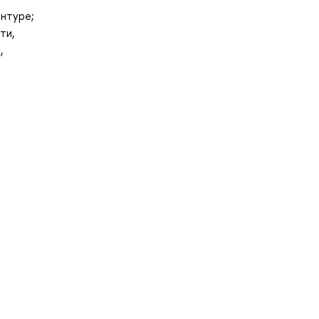
антуре;
ти,
,