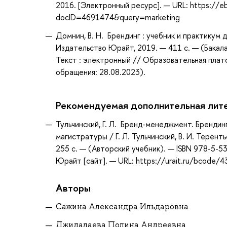
2016. [Электронный ресурс]. — URL: https://ebo
docID=4691474&query=marketing
Домнин, В. Н. Брендинг : учебник и практикум 
Издательство Юрайт, 2019. — 411 с. — (Бакала
Текст : электронный // Образовательная плат
обращения: 28.08.2023).
Рекомендуемая дополнительная лит
Тульчинский, Г. Л. Бренд-менеджмент. Брендин
магистратуры / Г. Л. Тульчинский, В. И. Терент
255 с. — (Авторский учебник). — ISBN 978-5-
Юрайт [сайт]. — URL: https://urait.ru/bcode/
Авторы
Сажина Александра Ильдаровна
Джидалаева Полина Андреевна