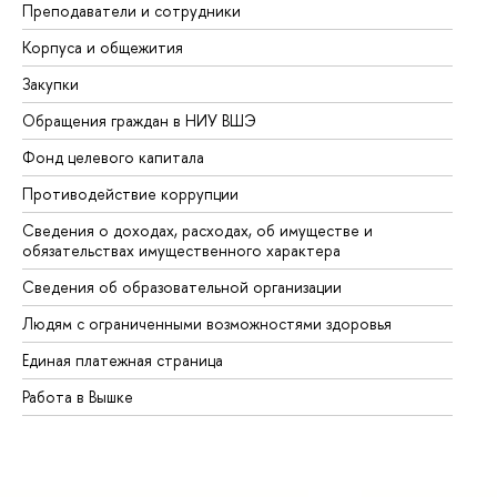
Преподаватели и сотрудники
Пр
Корпуса и общежития
Вы
Закупки
Пр
Обращения граждан в НИУ ВШЭ
Ас
Фонд целевого капитала
До
Противодействие коррупции
Це
Сведения о доходах, расходах, об имуществе и
Би
обязательствах имущественного характера
Об
Сведения об образовательной организации
Об
Людям с ограниченными возможностями здоровья
Единая платежная страница
Работа в Вышке