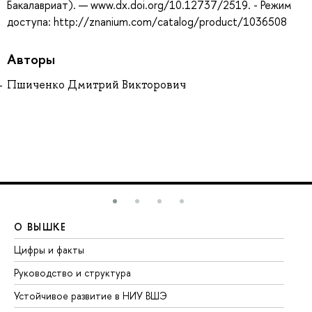
Бакалавриат). — www.dx.doi.org/10.12737/2519. - Режим
доступа: http://znanium.com/catalog/product/1036508
Авторы
Пшиченко Дмитрий Викторович
О ВЫШКЕ
О
Цифры и факты
Ли
Руководство и структура
До
Устойчивое развитие в НИУ ВШЭ
Ол