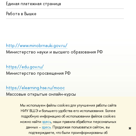
Единая платежная страница
Работа в Вышке
http://www.minobrnauki.gov.ru/
Министерство науки и высшего образования РФ
https://edu.gov.ru/
Министерство просвещения РФ
https://elearning.hse.ru/mooc
Массовые открытые онлайн-курсы
Мы используем файлы cookies для улучшения работы сайта
НИУ ВШЭ и большего удобства его использования. Более
подробную информацию об использовании файлов cookies
© НИУ ВШЭ 1993–2026
Адреса и контакты
можно найти
здесь
, наши правила обработки персональных
Условия использования материалов
данных –
здесь
. Продолжая пользоваться сайтом, вы
✖
подтверждаете, что были проинформированы об
Политика конфиденциальности