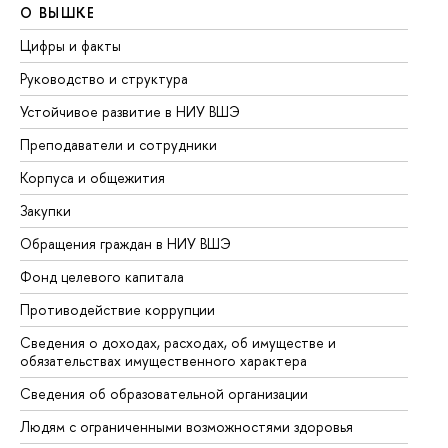
О ВЫШКЕ
О
Цифры и факты
Ли
Руководство и структура
До
Устойчивое развитие в НИУ ВШЭ
Ол
Преподаватели и сотрудники
Пр
Корпуса и общежития
Вы
Закупки
Пр
Обращения граждан в НИУ ВШЭ
Ас
Фонд целевого капитала
До
Противодействие коррупции
Це
Сведения о доходах, расходах, об имуществе и
Би
обязательствах имущественного характера
Об
Сведения об образовательной организации
Об
Людям с ограниченными возможностями здоровья