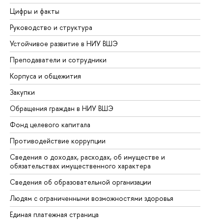
Цифры и факты
Ли
Руководство и структура
До
Устойчивое развитие в НИУ ВШЭ
Ол
Преподаватели и сотрудники
Пр
Корпуса и общежития
Вы
Закупки
Пр
Обращения граждан в НИУ ВШЭ
Ас
Фонд целевого капитала
До
Противодействие коррупции
Це
Сведения о доходах, расходах, об имуществе и
Би
обязательствах имущественного характера
Об
Сведения об образовательной организации
Об
Людям с ограниченными возможностями здоровья
Единая платежная страница