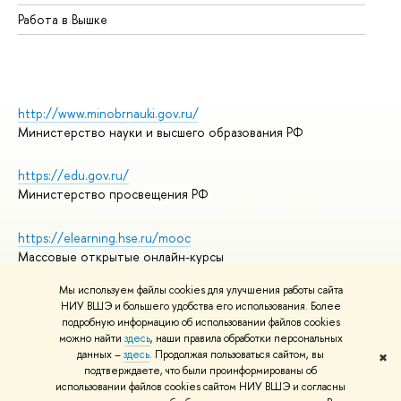
Работа в Вышке
http://www.minobrnauki.gov.ru/
Министерство науки и высшего образования РФ
https://edu.gov.ru/
Министерство просвещения РФ
https://elearning.hse.ru/mooc
Массовые открытые онлайн-курсы
Мы используем файлы cookies для улучшения работы сайта
НИУ ВШЭ и большего удобства его использования. Более
подробную информацию об использовании файлов cookies
© НИУ ВШЭ 1993–2026
Адреса и контакты
можно найти
здесь
, наши правила обработки персональных
Условия использования материалов
данных –
здесь
. Продолжая пользоваться сайтом, вы
✖
подтверждаете, что были проинформированы об
Политика конфиденциальности
использовании файлов cookies сайтом НИУ ВШЭ и согласны
Правила применения рекомендательных технологий в НИУ ВШЭ