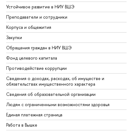
Устойчивое развитие в НИУ ВШЭ
Ол
Преподаватели и сотрудники
Пр
Корпуса и общежития
Вы
Закупки
Пр
Обращения граждан в НИУ ВШЭ
Ас
Фонд целевого капитала
До
Противодействие коррупции
Це
Сведения о доходах, расходах, об имуществе и
Би
обязательствах имущественного характера
Об
Сведения об образовательной организации
Об
Людям с ограниченными возможностями здоровья
Единая платежная страница
Работа в Вышке