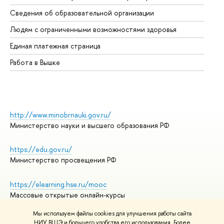
Об
Сведения об образовательной организации
Об
Людям с ограниченными возможностями здоровья
Единая платежная страница
Работа в Вышке
http://www.minobrnauki.gov.ru/
Министерство науки и высшего образования РФ
https://edu.gov.ru/
Министерство просвещения РФ
https://elearning.hse.ru/mooc
Массовые открытые онлайн-курсы
Мы используем файлы cookies для улучшения работы сайта
НИУ ВШЭ и большего удобства его использования. Более