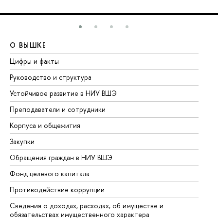
О ВЫШКЕ
О
Цифры и факты
Ли
Руководство и структура
До
Устойчивое развитие в НИУ ВШЭ
Ол
Преподаватели и сотрудники
Пр
Корпуса и общежития
Вы
Закупки
Пр
Обращения граждан в НИУ ВШЭ
Ас
Фонд целевого капитала
До
Противодействие коррупции
Це
Сведения о доходах, расходах, об имуществе и
Би
обязательствах имущественного характера