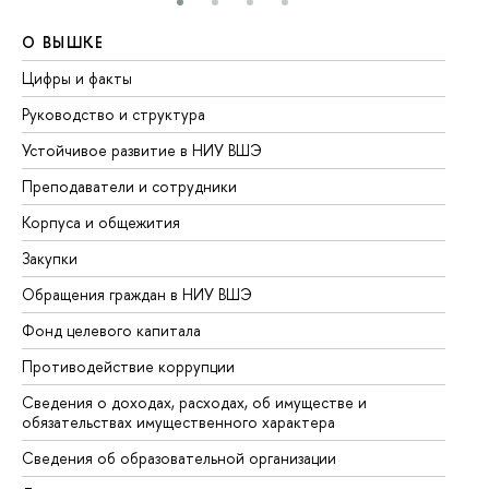
О ВЫШКЕ
О
Цифры и факты
Ли
Руководство и структура
До
Устойчивое развитие в НИУ ВШЭ
Ол
Преподаватели и сотрудники
Пр
Корпуса и общежития
Вы
Закупки
Пр
Обращения граждан в НИУ ВШЭ
Ас
Фонд целевого капитала
До
Противодействие коррупции
Це
Сведения о доходах, расходах, об имуществе и
Би
обязательствах имущественного характера
Об
Сведения об образовательной организации
Об