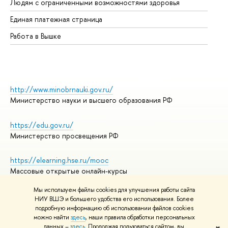
Людям с ограниченными возможностями здоровья
Единая платежная страница
Работа в Вышке
http://www.minobrnauki.gov.ru/
Министерство науки и высшего образования РФ
https://edu.gov.ru/
Министерство просвещения РФ
https://elearning.hse.ru/mooc
Массовые открытые онлайн-курсы
Мы используем файлы cookies для улучшения работы сайта
НИУ ВШЭ и большего удобства его использования. Более
подробную информацию об использовании файлов cookies
© НИУ ВШЭ 1993–2026
Адреса и контакты
можно найти
здесь
, наши правила обработки персональных
Условия использования материалов
данных –
здесь
. Продолжая пользоваться сайтом, вы