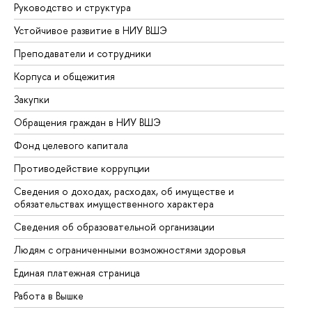
Руководство и структура
До
Устойчивое развитие в НИУ ВШЭ
Ол
Преподаватели и сотрудники
Пр
Корпуса и общежития
Вы
Закупки
Пр
Обращения граждан в НИУ ВШЭ
Ас
Фонд целевого капитала
До
Противодействие коррупции
Це
Сведения о доходах, расходах, об имуществе и
Би
обязательствах имущественного характера
Об
Сведения об образовательной организации
Об
Людям с ограниченными возможностями здоровья
Единая платежная страница
Работа в Вышке