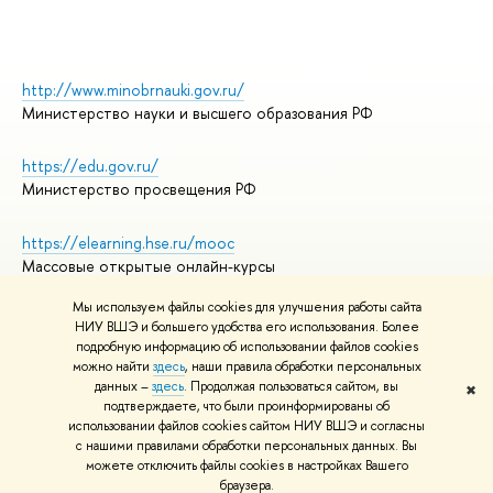
http://www.minobrnauki.gov.ru/
Министерство науки и высшего образования РФ
https://edu.gov.ru/
Министерство просвещения РФ
https://elearning.hse.ru/mooc
Массовые открытые онлайн-курсы
Мы используем файлы cookies для улучшения работы сайта
НИУ ВШЭ и большего удобства его использования. Более
подробную информацию об использовании файлов cookies
© НИУ ВШЭ 1993–2026
Адреса и контакты
можно найти
здесь
, наши правила обработки персональных
Условия использования материалов
данных –
здесь
. Продолжая пользоваться сайтом, вы
✖
подтверждаете, что были проинформированы об
Политика конфиденциальности
использовании файлов cookies сайтом НИУ ВШЭ и согласны
Правила применения рекомендательных технологий в НИУ ВШЭ
с нашими правилами обработки персональных данных. Вы
Карта сайта
можете отключить файлы cookies в настройках Вашего
браузера.