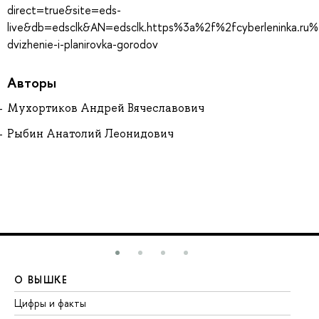
direct=true&site=eds-
live&db=edsclk&AN=edsclk.https%3a%2f%2fcyberleninka.ru%
dvizhenie-i-planirovka-gorodov
Авторы
Мухортиков Андрей Вячеславович
Рыбин Анатолий Леонидович
О ВЫШКЕ
О
Цифры и факты
Ли