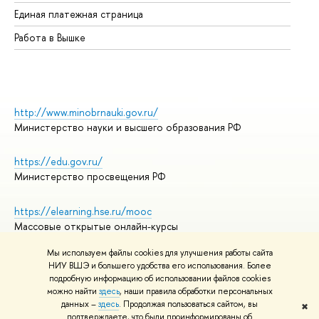
Единая платежная страница
Работа в Вышке
http://www.minobrnauki.gov.ru/
Министерство науки и высшего образования РФ
https://edu.gov.ru/
Министерство просвещения РФ
https://elearning.hse.ru/mooc
Массовые открытые онлайн-курсы
Мы используем файлы cookies для улучшения работы сайта
НИУ ВШЭ и большего удобства его использования. Более
подробную информацию об использовании файлов cookies
© НИУ ВШЭ 1993–2026
Адреса и контакты
можно найти
здесь
, наши правила обработки персональных
Условия использования материалов
данных –
здесь
. Продолжая пользоваться сайтом, вы
✖
подтверждаете, что были проинформированы об
Политика конфиденциальности