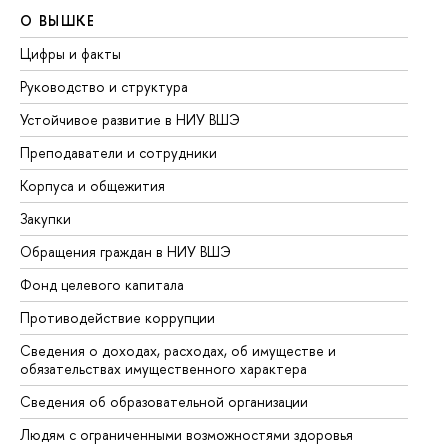
О ВЫШКЕ
О
Цифры и факты
Ли
Руководство и структура
До
Устойчивое развитие в НИУ ВШЭ
Ол
Преподаватели и сотрудники
Пр
Корпуса и общежития
Вы
Закупки
Пр
Обращения граждан в НИУ ВШЭ
Ас
Фонд целевого капитала
До
Противодействие коррупции
Це
Сведения о доходах, расходах, об имуществе и
Би
обязательствах имущественного характера
Об
Сведения об образовательной организации
Об
Людям с ограниченными возможностями здоровья