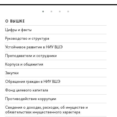
О ВЫШКЕ
О
Цифры и факты
Ли
Руководство и структура
До
Устойчивое развитие в НИУ ВШЭ
Ол
Преподаватели и сотрудники
Пр
Корпуса и общежития
Вы
Закупки
Пр
Обращения граждан в НИУ ВШЭ
Ас
Фонд целевого капитала
До
Противодействие коррупции
Це
Сведения о доходах, расходах, об имуществе и
Би
обязательствах имущественного характера
Об