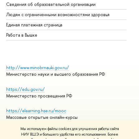
Сведения об образовательной организации
Об
Людям с ограниченными возможностями здоровья
Единая платежная страница
Работа в Вышке
http://www.minobrnauki.gov.ru/
Министерство науки и высшего образования РФ
https://edu.gov.ru/
Министерство просвещения РФ
https://elearning.hse.ru/mooc
Массовые открытые онлайн-курсы
Мы используем файлы cookies для улучшения работы сайта
НИУ ВШЭ и большего удобства его использования. Более