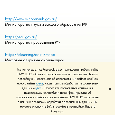
http://www.minobrnauki.gov.ru/
Министерство науки и высшего образования РФ
https://edu.gov.ru/
Министерство просвещения РФ
https://elearning.hse.ru/mooc
Массовые открытые онлайн-курсы
Мы используем файлы cookies для улучшения работы сайта
НИУ ВШЭ и большего удобства его использования. Более
подробную информацию об использовании файлов cookies
© НИУ ВШЭ 1993–2026
Адреса и контакты
можно найти
здесь
, наши правила обработки персональных
Условия использования материалов
данных –
здесь
. Продолжая пользоваться сайтом, вы
✖
подтверждаете, что были проинформированы об
Политика конфиденциальности
использовании файлов cookies сайтом НИУ ВШЭ и согласны
Правила применения рекомендательных технологий в НИУ ВШЭ
с нашими правилами обработки персональных данных. Вы
Карта сайта
можете отключить файлы cookies в настройках Вашего
браузера.
Редактору