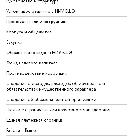
Руководство и структура
До
Устойчивое развитие в НИУ ВШЭ
Ол
Преподаватели и сотрудники
Пр
Корпуса и общежития
Вы
Закупки
Пр
Обращения граждан в НИУ ВШЭ
Ас
Фонд целевого капитала
До
Противодействие коррупции
Це
Сведения о доходах, расходах, об имуществе и
Би
обязательствах имущественного характера
Об
Сведения об образовательной организации
Об
Людям с ограниченными возможностями здоровья
Единая платежная страница
Работа в Вышке