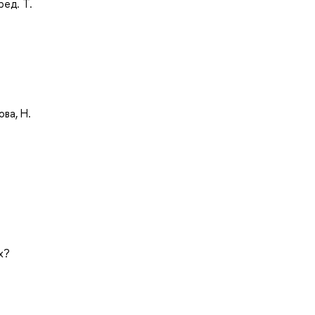
ред. Т.
ова, Н.
x?