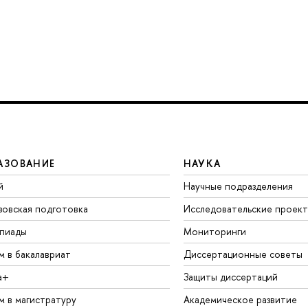
АЗОВАНИЕ
НАУКА
й
Научные подразделения
зовская подготовка
Исследовательские проек
пиады
Мониторинги
м в бакалавриат
Диссертационные советы
а+
Защиты диссертаций
м в магистратуру
Академическое развитие