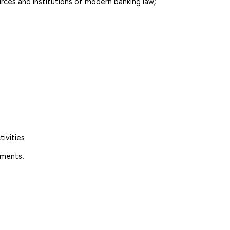
rces and institutions of modern banking law;
tivities
yments.