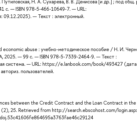
 Путиловская, Н. А. Сухарева, В. В. Денисова [и др.] ; под общ. 
41 с. — ISBN 978-5-466-10649-7. — URL:
 09.12.2025). — Текст : электронный.
 and economic abuse : учебно-методическое пособие / Н. И. Черн
А, 2025. — 99 с. — ISBN 978-5-7339-2464-9. — Текст :
ая система. — URL: https://e.lanbook.com/book/493427 (дата
 авториз. пользователей.
rences between the Credit Contract and the Loan Contract in the
ca, (2), 25. Retrieved from http://search.ebscohost.com/login.asp
sdoj.53c41606fe864695a3763fae46c29124