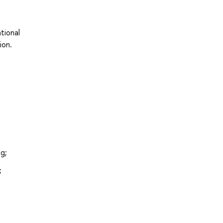
ational
ion.
g;
;