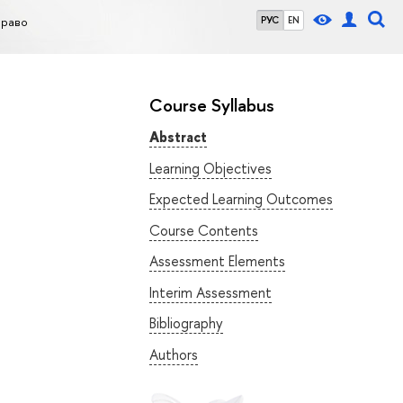
право
РУС
EN
Course Syllabus
Abstract
Learning Objectives
Expected Learning Outcomes
Course Contents
Assessment Elements
Interim Assessment
Bibliography
Authors