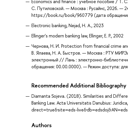
Economics and finance : учебное пособие / Т. С.
С. Путиловской. — Москва : Русайнс, 2026. — 2
https://book.ru/book/960779 (дата обращения:
Electronic banking, Nejad, H. A., 2023
Ellinger's modern banking law, Ellinger, E. P., 2002
Чернова, Н. И. Protection from financial crime
В. Ялаева, Н. А. Быстров. — Москва : РТУ МИРЭ
электронный // Лань : электронно-библиотечн
обращения: 00.00.0000). — Режим доступа: для
Recommended Additional Bibliography
Diamanta Sojeva. (2018). Similarities and Diffe
Banking Law. Acta Universitatis Danubius: Juridi
direct=true&site=eds-live&db=edsdoj&AN=ed
Authors