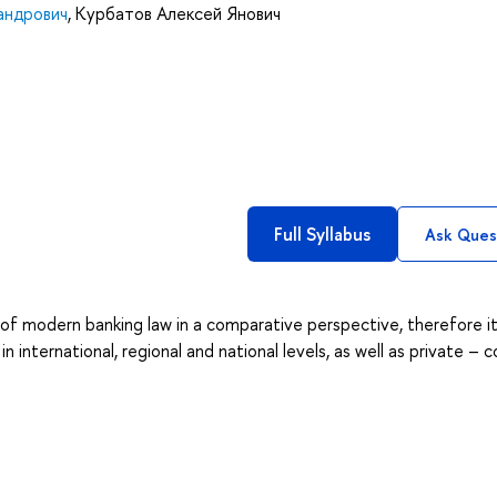
андрович
,
Курбатов Алексей Янович
Full Syllabus
Ask Ques
of modern banking law in a comparative perspective, therefore i
international, regional and national levels, as well as private – 