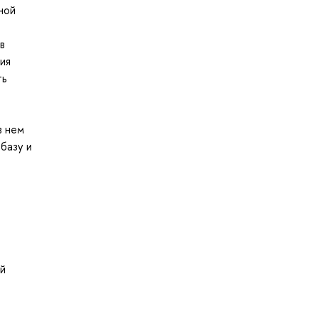
ной
в
ия
ть
в нем
базу и
й