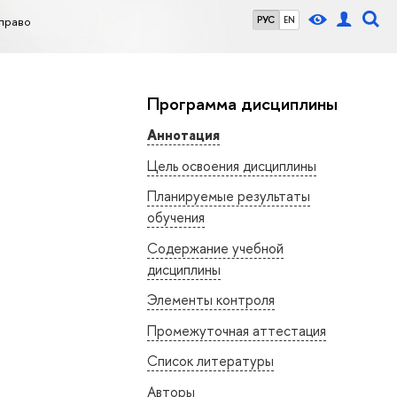
право
РУС
EN
Программа дисциплины
Аннотация
Цель освоения дисциплины
Планируемые результаты
обучения
Содержание учебной
дисциплины
Элементы контроля
Промежуточная аттестация
Список литературы
Авторы