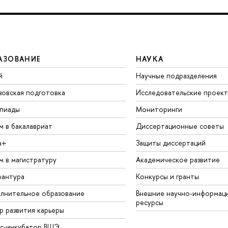
АЗОВАНИЕ
НАУКА
й
Научные подразделения
зовская подготовка
Исследовательские проек
пиады
Мониторинги
м в бакалавриат
Диссертационные советы
а+
Защиты диссертаций
м в магистратуру
Академическое развитие
рантура
Конкурсы и гранты
лнительное образование
Внешние научно-информац
ресурсы
р развития карьеры
ес-инкубатор ВШЭ