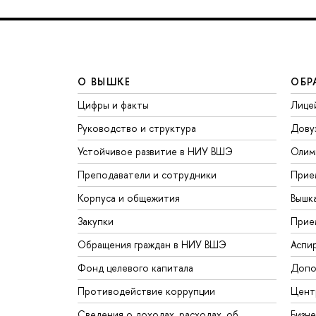
О ВЫШКЕ
ОБР
Цифры и факты
Лице
Руководство и структура
Дову
Устойчивое развитие в НИУ ВШЭ
Олим
Преподаватели и сотрудники
Прие
Корпуса и общежития
Вышк
Закупки
Прие
Обращения граждан в НИУ ВШЭ
Аспи
Фонд целевого капитала
Допо
Противодействие коррупции
Цент
Сведения о доходах, расходах, об
Бизн