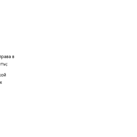
права в
нты;
кой
х