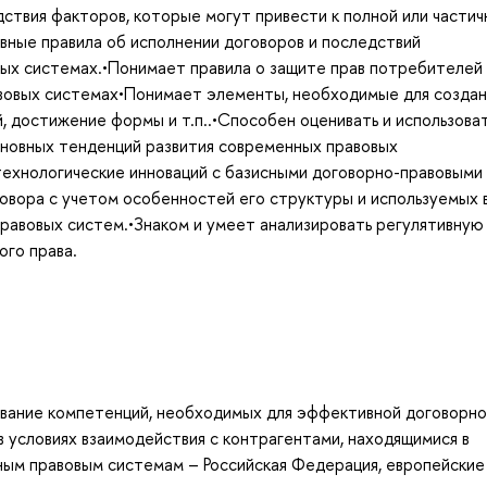
ствия факторов, которые могут привести к полной или частич
вные правила об исполнении договоров и последствий
ых системах.•Понимает правила о защите прав потребителей 
авовых системах•Понимает элементы, необходимые для создан
, достижение формы и т.п..•Способен оценивать и использова
сновных тенденций развития современных правовых
технологические инноваций с базисными договорно-правовыми
овора с учетом особенностей его структуры и используемых 
правовых систем.•Знаком и умеет анализировать регулятивную 
ого права.
вание компетенций, необходимых для эффективной договорно
в условиях взаимодействия с контрагентами, находящимися в
ным правовым системам – Российская Федерация, европейские