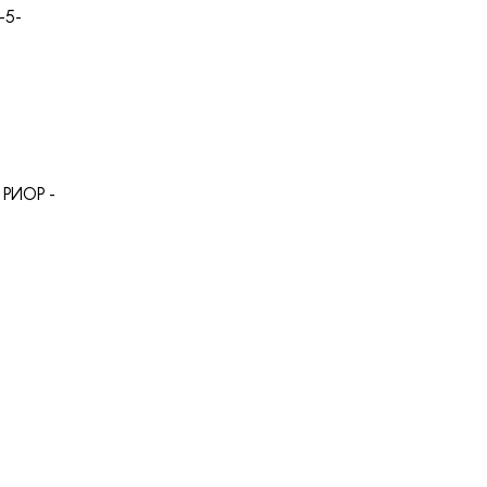
-5-
 РИОР -