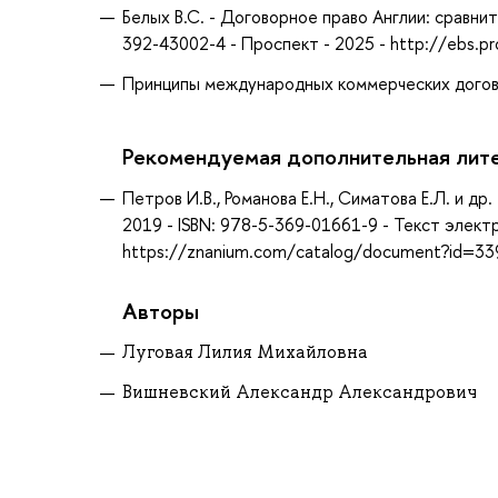
Белых В.С. - Договорное право Англии: сравни
392-43002-4 - Проспект - 2025 - http://ebs.
Принципы международных коммерческих догов
Рекомендуемая дополнительная лит
Петров И.В., Романова Е.Н., Симатова Е.Л. и д
2019 - ISBN: 978-5-369-01661-9 - Текст элек
https://znanium.com/catalog/document?id=3
Авторы
Луговая Лилия Михайловна
Вишневский Александр Александрович