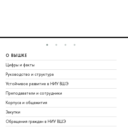
О ВЫШКЕ
О
Цифры и факты
Ли
Руководство и структура
До
Устойчивое развитие в НИУ ВШЭ
Ол
Преподаватели и сотрудники
Пр
Корпуса и общежития
Вы
Закупки
Пр
Обращения граждан в НИУ ВШЭ
Ас