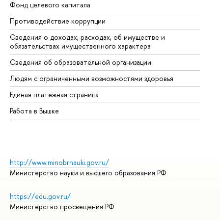
Фонд целевого капитала
До
Противодействие коррупции
Це
Сведения о доходах, расходах, об имуществе и
Би
обязательствах имущественного характера
Об
Сведения об образовательной организации
Об
Людям с ограниченными возможностями здоровья
Единая платежная страница
Работа в Вышке
http://www.minobrnauki.gov.ru/
Министерство науки и высшего образования РФ
https://edu.gov.ru/
Министерство просвещения РФ