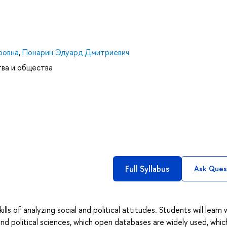
ровна
,
Понарин Эдуард Дмитриевич
тва и общества
Full Syllabus
Ask Ques
ls of analyzing social and political attitudes. Students will learn
and political sciences, which open databases are widely used, whic