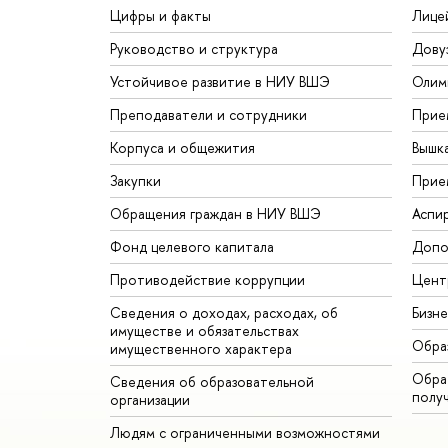
Цифры и факты
Лице
Руководство и структура
Дову
Устойчивое развитие в НИУ ВШЭ
Олим
Преподаватели и сотрудники
Прие
Корпуса и общежития
Вышк
Закупки
Прие
Обращения граждан в НИУ ВШЭ
Аспи
Фонд целевого капитала
Допо
Противодействие коррупции
Цент
Сведения о доходах, расходах, об
Бизн
имуществе и обязательствах
Обра
имущественного характера
Обрат
Сведения об образовательной
полу
организации
Людям с ограниченными возможностями