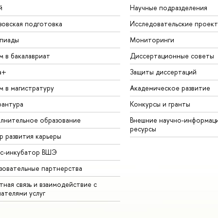
й
Научные подразделения
зовская подготовка
Исследовательские проек
пиады
Мониторинги
м в бакалавриат
Диссертационные советы
а+
Защиты диссертаций
м в магистратуру
Академическое развитие
рантура
Конкурсы и гранты
лнительное образование
Внешние научно-информац
ресурсы
р развития карьеры
ес-инкубатор ВШЭ
зовательные партнерства
ная связь и взаимодействие с
чателями услуг