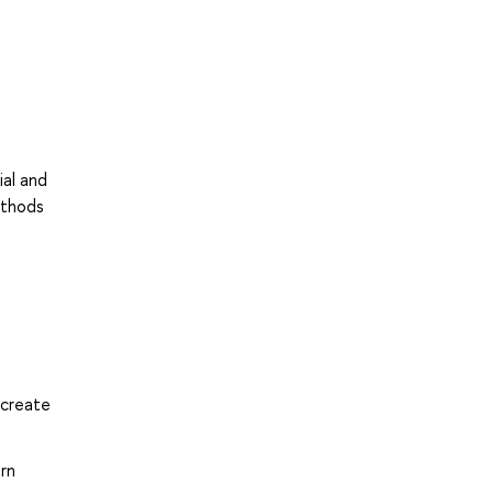
ial and
ethods
 create
ern