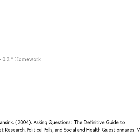
t + 0.2 * Homework
sink. (2004). Asking Questions : The Definitive Guide to
search, Political Polls, and Social and Health Questionnaires: Vo