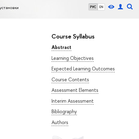
установки
РУС
EN
Course Syllabus
Abstract
Learning Objectives
Expected Learning Outcomes
Course Contents
Assessment Elements
Interim Assessment
Bibliography
Authors