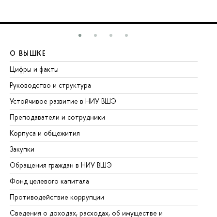
О ВЫШКЕ
О
Цифры и факты
Ли
Руководство и структура
До
Устойчивое развитие в НИУ ВШЭ
Ол
Преподаватели и сотрудники
Пр
Корпуса и общежития
Вы
Закупки
Пр
Обращения граждан в НИУ ВШЭ
Ас
Фонд целевого капитала
До
Противодействие коррупции
Це
Сведения о доходах, расходах, об имуществе и
Би