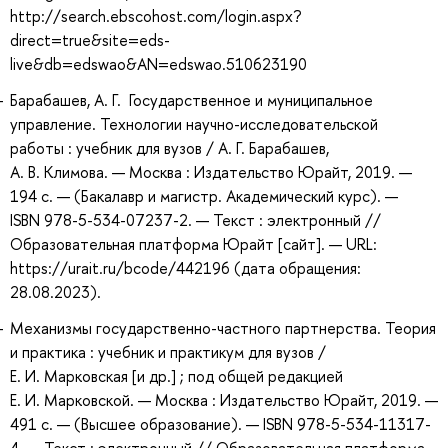
http://search.ebscohost.com/login.aspx?
direct=true&site=eds-
live&db=edswao&AN=edswao.510623190
Барабашев, А. Г. Государственное и муниципальное
управление. Технологии научно-исследовательской
работы : учебник для вузов / А. Г. Барабашев,
А. В. Климова. — Москва : Издательство Юрайт, 2019. —
194 с. — (Бакалавр и магистр. Академический курс). —
ISBN 978-5-534-07237-2. — Текст : электронный //
Образовательная платформа Юрайт [сайт]. — URL:
https://urait.ru/bcode/442196 (дата обращения:
28.08.2023).
Механизмы государственно-частного партнерства. Теория
и практика : учебник и практикум для вузов /
Е. И. Марковская [и др.] ; под общей редакцией
Е. И. Марковской. — Москва : Издательство Юрайт, 2019. —
491 с. — (Высшее образование). — ISBN 978-5-534-11317-