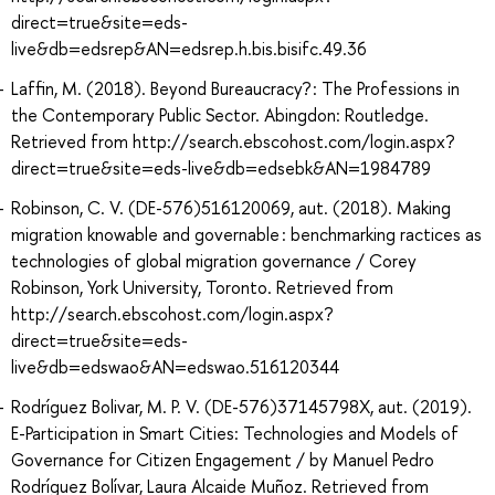
direct=true&site=eds-
live&db=edsrep&AN=edsrep.h.bis.bisifc.49.36
Laffin, M. (2018). Beyond Bureaucracy? : The Professions in
the Contemporary Public Sector. Abingdon: Routledge.
Retrieved from http://search.ebscohost.com/login.aspx?
direct=true&site=eds-live&db=edsebk&AN=1984789
Robinson, C. V. (DE-576)516120069, aut. (2018). Making
migration knowable and governable : benchmarking ractices as
technologies of global migration governance / Corey
Robinson, York University, Toronto. Retrieved from
http://search.ebscohost.com/login.aspx?
direct=true&site=eds-
live&db=edswao&AN=edswao.516120344
Rodríguez Bolivar, M. P. V. (DE-576)37145798X, aut. (2019).
E-Participation in Smart Cities: Technologies and Models of
Governance for Citizen Engagement / by Manuel Pedro
Rodríguez Bolívar, Laura Alcaide Muñoz. Retrieved from