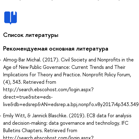
Список литературы
Рекомендуемая основная литература
Almog-Bar Michal. (2017). Civil Society and Nonprofits in the
Age of New Public Governance: Current Trends and Their
Implications for Theory and Practice. Nonprofit Policy Forum,
(4), 343. Retrieved from
http://search.ebscohost.com/login.aspx?
direct=true&site=eds-
live&db=edsrep&AN=edsrep.a.bpj.nonpfo.v8y2017i4p343.34
Emily Witt, & Jannick Blaschke. (2019). ECB data for analysis
and decision-making: data governance and technology. IFC
Bulletins Chapters. Retrieved from
http://search.ebscohost.com/login.aspx?