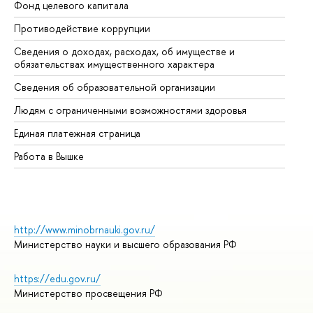
Фонд целевого капитала
До
Противодействие коррупции
Це
Сведения о доходах, расходах, об имуществе и
Би
обязательствах имущественного характера
Об
Сведения об образовательной организации
Об
Людям с ограниченными возможностями здоровья
Единая платежная страница
Работа в Вышке
http://www.minobrnauki.gov.ru/
Министерство науки и высшего образования РФ
https://edu.gov.ru/
Министерство просвещения РФ