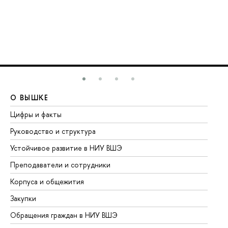
О ВЫШКЕ
О
Цифры и факты
Ли
Руководство и структура
До
Устойчивое развитие в НИУ ВШЭ
Ол
Преподаватели и сотрудники
Пр
Корпуса и общежития
Вы
Закупки
Пр
Обращения граждан в НИУ ВШЭ
Ас