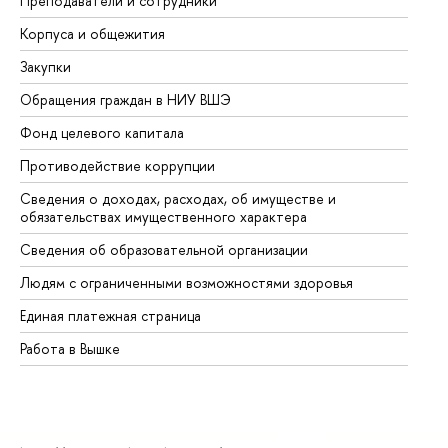
Преподаватели и сотрудники
Пр
Корпуса и общежития
Вы
Закупки
Пр
Обращения граждан в НИУ ВШЭ
Ас
Фонд целевого капитала
До
Противодействие коррупции
Це
Сведения о доходах, расходах, об имуществе и
Би
обязательствах имущественного характера
Об
Сведения об образовательной организации
Об
Людям с ограниченными возможностями здоровья
Единая платежная страница
Работа в Вышке