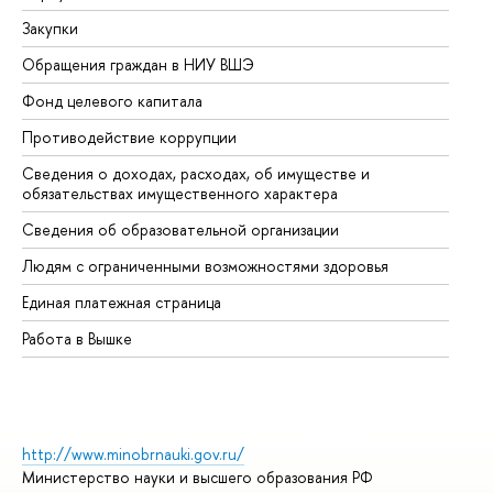
Закупки
Пр
Обращения граждан в НИУ ВШЭ
Ас
Фонд целевого капитала
До
Противодействие коррупции
Це
Сведения о доходах, расходах, об имуществе и
Би
обязательствах имущественного характера
Об
Сведения об образовательной организации
Об
Людям с ограниченными возможностями здоровья
Единая платежная страница
Работа в Вышке
http://www.minobrnauki.gov.ru/
Министерство науки и высшего образования РФ