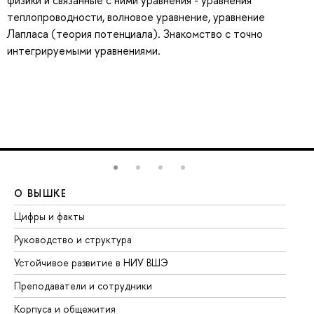
физики и связанные с ними уравнения - уравнения
теплопроводности, волновое уравнение, уравнение
Лапласа (теория потенциала). Знакомство с точно
интегрируемыми уравнениями.
О ВЫШКЕ
О
Цифры и факты
Ли
Руководство и структура
До
Устойчивое развитие в НИУ ВШЭ
Ол
Преподаватели и сотрудники
Пр
Корпуса и общежития
Вы