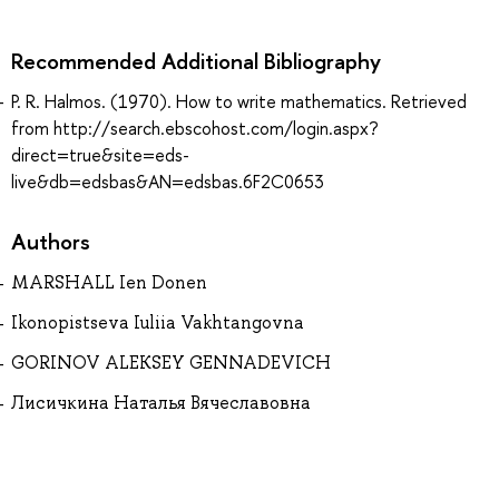
Recommended Additional Bibliography
P. R. Halmos. (1970). How to write mathematics. Retrieved
from http://search.ebscohost.com/login.aspx?
direct=true&site=eds-
live&db=edsbas&AN=edsbas.6F2C0653
Authors
MARSHALL Ien Donen
Ikonopistseva Iuliia Vakhtangovna
GORINOV ALEKSEY GENNADEVICH
Лисичкина Наталья Вячеславовна