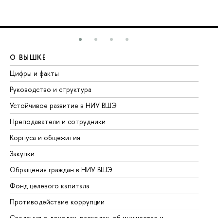
О ВЫШКЕ
О
Цифры и факты
Ли
Руководство и структура
До
Устойчивое развитие в НИУ ВШЭ
Ол
Преподаватели и сотрудники
Пр
Корпуса и общежития
Вы
Закупки
Пр
Обращения граждан в НИУ ВШЭ
Ас
Фонд целевого капитала
До
Противодействие коррупции
Це
Сведения о доходах, расходах, об имуществе и
Би