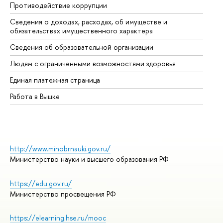
Противодействие коррупции
Це
Сведения о доходах, расходах, об имуществе и
Би
обязательствах имущественного характера
Об
Сведения об образовательной организации
Об
Людям с ограниченными возможностями здоровья
Единая платежная страница
Работа в Вышке
http://www.minobrnauki.gov.ru/
Министерство науки и высшего образования РФ
https://edu.gov.ru/
Министерство просвещения РФ
https://elearning.hse.ru/mooc