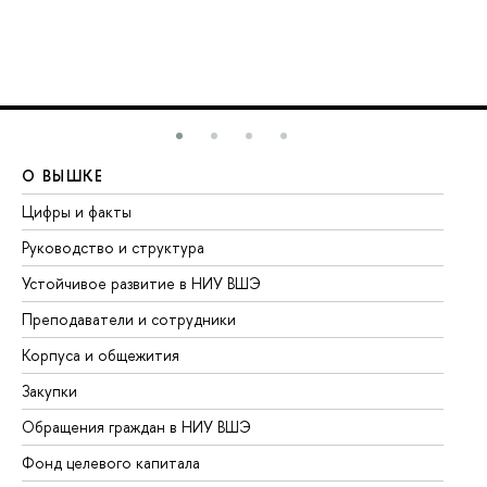
О ВЫШКЕ
О
Цифры и факты
Ли
Руководство и структура
До
Устойчивое развитие в НИУ ВШЭ
Ол
Преподаватели и сотрудники
Пр
Корпуса и общежития
Вы
Закупки
Пр
Обращения граждан в НИУ ВШЭ
Ас
Фонд целевого капитала
До