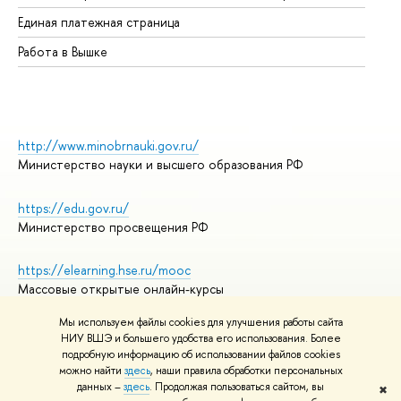
Единая платежная страница
Работа в Вышке
http://www.minobrnauki.gov.ru/
Министерство науки и высшего образования РФ
https://edu.gov.ru/
Министерство просвещения РФ
https://elearning.hse.ru/mooc
Массовые открытые онлайн-курсы
Мы используем файлы cookies для улучшения работы сайта
НИУ ВШЭ и большего удобства его использования. Более
подробную информацию об использовании файлов cookies
© НИУ ВШЭ 1993–2026
Адреса и контакты
можно найти
здесь
, наши правила обработки персональных
Условия использования материалов
данных –
здесь
. Продолжая пользоваться сайтом, вы
✖