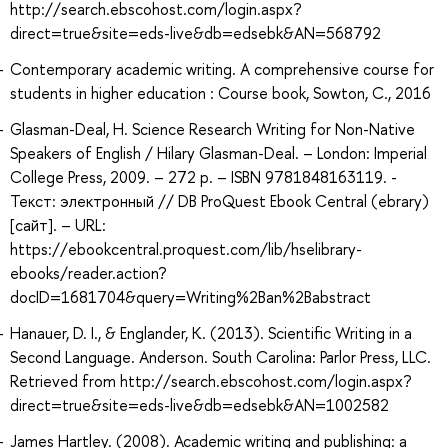
http://search.ebscohost.com/login.aspx?
direct=true&site=eds-live&db=edsebk&AN=568792
Contemporary academic writing. A comprehensive course for
students in higher education : Course book, Sowton, C., 2016
Glasman-Deal, H. Science Research Writing for Non-Native
Speakers of English / Hilary Glasman-Deal. – London: Imperial
College Press, 2009. – 272 p. – ISBN 9781848163119. -
Текст: электронный // DB ProQuest Ebook Central (ebrary)
[сайт]. – URL:
https://ebookcentral.proquest.com/lib/hselibrary-
ebooks/reader.action?
docID=1681704&query=Writing%2Ban%2Babstract
Hanauer, D. I., & Englander, K. (2013). Scientific Writing in a
Second Language. Anderson. South Carolina: Parlor Press, LLC.
Retrieved from http://search.ebscohost.com/login.aspx?
direct=true&site=eds-live&db=edsebk&AN=1002582
James Hartley. (2008). Academic writing and publishing: a