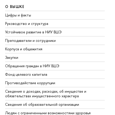
О ВЫШКЕ
О
Цифры и факты
Ли
Руководство и структура
До
Устойчивое развитие в НИУ ВШЭ
Ол
Преподаватели и сотрудники
Пр
Корпуса и общежития
Вы
Закупки
Пр
Обращения граждан в НИУ ВШЭ
Ас
Фонд целевого капитала
До
Противодействие коррупции
Це
Сведения о доходах, расходах, об имуществе и
Би
обязательствах имущественного характера
Об
Сведения об образовательной организации
Об
Людям с ограниченными возможностями здоровья