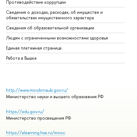
Противодействие коррупции
Це
Сведения о доходах, расходах, об имуществе и
Би
обязательствах имущественного характера
Об
Сведения об образовательной организации
Об
Людям с ограниченными возможностями здоровья
Единая платежная страница
Работа в Вышке
http://www.minobrnauki.gov.ru/
Министерство науки и высшего образования РФ
https://edu.gov.ru/
Министерство просвещения РФ
https://elearning.hse.ru/mooc