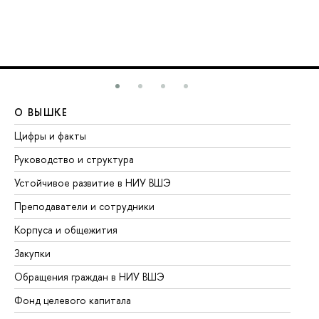
О ВЫШКЕ
О
Цифры и факты
Ли
Руководство и структура
До
Устойчивое развитие в НИУ ВШЭ
Ол
Преподаватели и сотрудники
Пр
Корпуса и общежития
Вы
Закупки
Пр
Обращения граждан в НИУ ВШЭ
Ас
Фонд целевого капитала
До