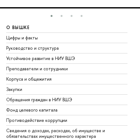
О ВЫШКЕ
О
Цифры и факты
Ли
Руководство и структура
До
Устойчивое развитие в НИУ ВШЭ
Ол
Преподаватели и сотрудники
Пр
Корпуса и общежития
Вы
Закупки
Пр
Обращения граждан в НИУ ВШЭ
Ас
Фонд целевого капитала
До
Противодействие коррупции
Це
Сведения о доходах, расходах, об имуществе и
Би
обязательствах имущественного характера