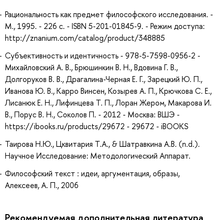
Рациональность как предмет философского исследования. -
М., 1995. - 226 с. - ISBN 5-201-01845-9. - Режим доступа:
http://znanium.com/catalog/product/348885
Субъективность и идентичность - 978-5-7598-0956-2 -
Михайловский А. В., Брюшинкин В. Н., Вдовина Г. В.,
Долгоруков В. В., Драгалина-Черная Е. Г., Зарецкий Ю. П.,
Иванова Ю. В., Карро Винсен, Козырев А. П., Крючкова С. Е.,
Лисанюк Е. Н., Лифинцева Т. П., Лоран Жером, Макарова И.
В., Порус В. Н., Соколов П. - 2012 - Москва: ВШЭ -
https://ibooks.ru/products/29672 - 29672 - iBOOKS
Таирова Н.Ю., Цквитария Т.А., & Шатравкина А.В. (n.d.).
Научное Исследование: Методологический Аппарат.
Философский текст : идеи, аргументация, образы,
Алексеев, А. П., 2006
Рекомендуемая дополнительная литература