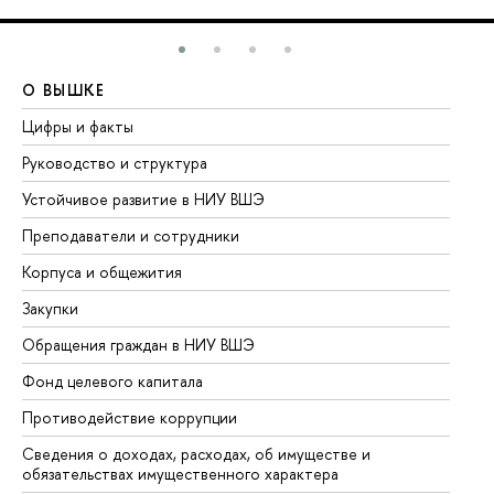
О ВЫШКЕ
О
Цифры и факты
Ли
Руководство и структура
До
Устойчивое развитие в НИУ ВШЭ
Ол
Преподаватели и сотрудники
Пр
Корпуса и общежития
Вы
Закупки
Пр
Обращения граждан в НИУ ВШЭ
Ас
Фонд целевого капитала
До
Противодействие коррупции
Це
Сведения о доходах, расходах, об имуществе и
Би
обязательствах имущественного характера
Об