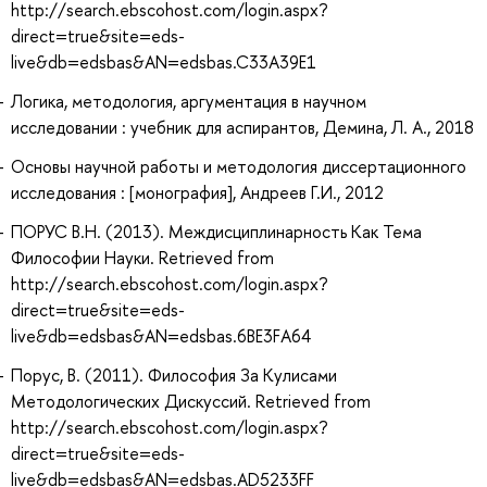
http://search.ebscohost.com/login.aspx?
direct=true&site=eds-
live&db=edsbas&AN=edsbas.C33A39E1
Логика, методология, аргументация в научном
исследовании : учебник для аспирантов, Демина, Л. А., 2018
Основы научной работы и методология диссертационного
исследования : [монография], Андреев Г.И., 2012
ПОРУС В.Н. (2013). Междисциплинарность Как Тема
Философии Науки. Retrieved from
http://search.ebscohost.com/login.aspx?
direct=true&site=eds-
live&db=edsbas&AN=edsbas.6BE3FA64
Порус, В. (2011). Философия За Кулисами
Методологических Дискуссий. Retrieved from
http://search.ebscohost.com/login.aspx?
direct=true&site=eds-
live&db=edsbas&AN=edsbas.AD5233FF