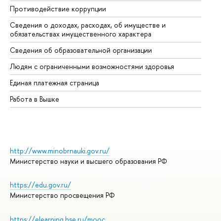
Противодействие коррупции
Це
Сведения о доходах, расходах, об имуществе и
Би
обязательствах имущественного характера
Об
Сведения об образовательной организации
Об
Людям с ограниченными возможностями здоровья
Единая платежная страница
Работа в Вышке
http://www.minobrnauki.gov.ru/
Министерство науки и высшего образования РФ
https://edu.gov.ru/
Министерство просвещения РФ
https://elearning.hse.ru/mooc