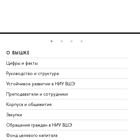
О ВЫШКЕ
О
Цифры и факты
Ли
Руководство и структура
До
Устойчивое развитие в НИУ ВШЭ
Ол
Преподаватели и сотрудники
Пр
Корпуса и общежития
Вы
Закупки
Пр
Обращения граждан в НИУ ВШЭ
Ас
Фонд целевого капитала
До