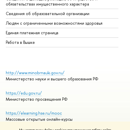
обязательствах имущественного характера
Об
Сведения об образовательной организации
Об
Людям с ограниченными возможностями здоровья
Единая платежная страница
Работа в Вышке
http://www.minobrnauki.gov.ru/
Министерство науки и высшего образования РФ
https://edu.gov.ru/
Министерство просвещения РФ
https://elearning.hse.ru/mooc
Массовые открытые онлайн-курсы