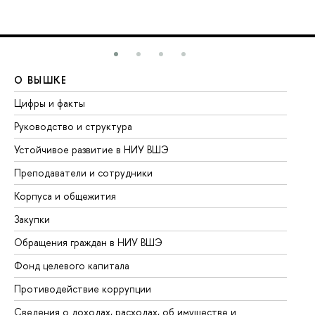
О ВЫШКЕ
О
Цифры и факты
Ли
Руководство и структура
До
Устойчивое развитие в НИУ ВШЭ
Ол
Преподаватели и сотрудники
Пр
Корпуса и общежития
Вы
Закупки
Пр
Обращения граждан в НИУ ВШЭ
Ас
Фонд целевого капитала
До
Противодействие коррупции
Це
Сведения о доходах, расходах, об имуществе и
Би