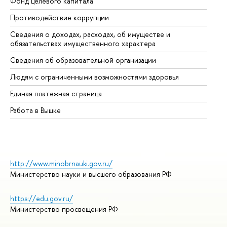
Фонд целевого капитала
До
Противодействие коррупции
Це
Сведения о доходах, расходах, об имуществе и
Би
обязательствах имущественного характера
Об
Сведения об образовательной организации
Об
Людям с ограниченными возможностями здоровья
Единая платежная страница
Работа в Вышке
http://www.minobrnauki.gov.ru/
Министерство науки и высшего образования РФ
https://edu.gov.ru/
Министерство просвещения РФ