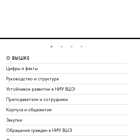
О ВЫШКЕ
О
Цифры и факты
Ли
Руководство и структура
До
Устойчивое развитие в НИУ ВШЭ
Ол
Преподаватели и сотрудники
Пр
Корпуса и общежития
Вы
Закупки
Пр
Обращения граждан в НИУ ВШЭ
Ас