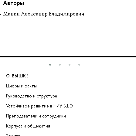
Авторы
Манин Александр Владимирович
О ВЫШКЕ
О
Цифры и факты
Ли
Руководство и структура
До
Устойчивое развитие в НИУ ВШЭ
Ол
Преподаватели и сотрудники
Пр
Корпуса и общежития
Вы
Закупки
Пр