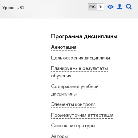
й. Уровень В1
РУС
EN
Программа дисциплины
Аннотация
Цель освоения дисциплины
Планируемые результаты
обучения
Содержание учебной
дисциплины
Элементы контроля
Промежуточная аттестация
Список литературы
Авторы