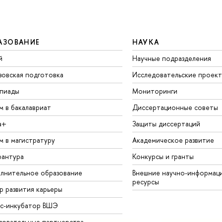
АЗОВАНИЕ
НАУКА
й
Научные подразделения
зовская подготовка
Исследовательские проек
пиады
Мониторинги
м в бакалавриат
Диссертационные советы
а+
Защиты диссертаций
м в магистратуру
Академическое развитие
рантура
Конкурсы и гранты
лнительное образование
Внешние научно-информац
ресурсы
р развития карьеры
ес-инкубатор ВШЭ
зовательные партнерства