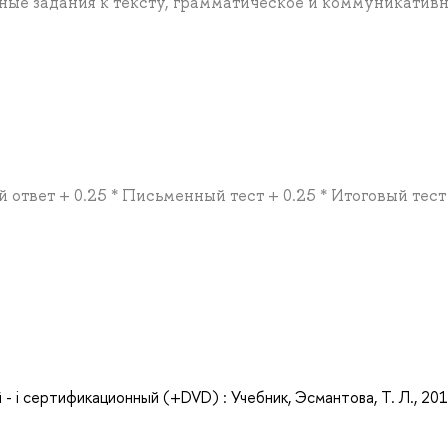
ные задания к тексту, грамматическое и коммуникатив
й ответ + 0.25 * Письменный тест + 0.25 * Итоговый тест
а
й - i сертификационный (+DVD) : Учебник, Эсмантова, Т. Л., 20