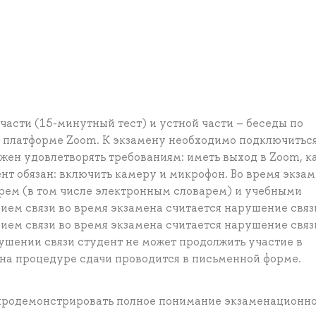
части (15-минутный тест) и устной части – беседы по
 платформе Zoom. К экзамену необходимо подключиться
жен удовлетворять требованиям: иметь выход в Zoom, 
ент обязан: включить камеру и микрофон. Во время экза
арем (в том числе электронным словарем) и учебными
ем связи во время экзамена считается нарушение связ
ем связи во время экзамена считается нарушение связ
ушении связи студент не может продолжить участие в
на процедуре сдачи проводится в письменной форме.
 продемонстрировать полное понимание экзаменационн