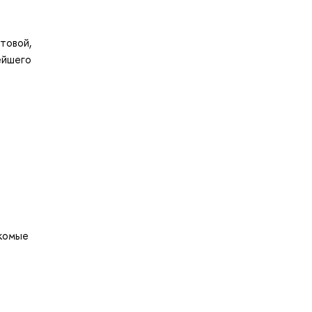
товой,
ейшего
акомые