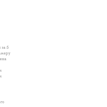
 за 5
камеру
мена
и
и
ого