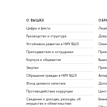
О ВЫШКЕ
ОБР
Цифры и факты
Лице
Руководство и структура
Дову
Устойчивое развитие в НИУ ВШЭ
Олим
Преподаватели и сотрудники
Прие
Корпуса и общежития
Вышк
Закупки
Прие
Обращения граждан в НИУ ВШЭ
Аспи
Фонд целевого капитала
Допо
Противодействие коррупции
Цент
Сведения о доходах, расходах, об
Бизн
имуществе и обязательствах
Обра