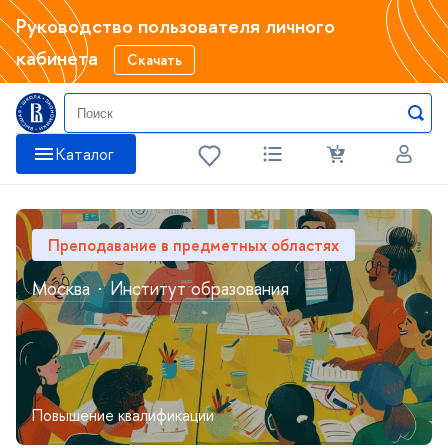
Руководство пользователя личного
кабинета
Скачать
Катало
Преподавание в предметных областях
Москва
·
Институт образования