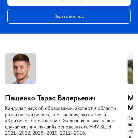
Задать вопрос
Пащенко Тарас Валерьевич
Ми
Ми
Кандидат наук об образовании, эксперт в области
развития критического мышления, автор книги
Канд
«Критическое мышление. Железная логика на все
акти
случаи жизни», лучший преподаватель НИУ ВШЭ
функ
2021–2022, 2018–2019, 2012–2016.
науч