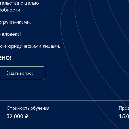
тельства с целью
собности
группниками.
человека!
ак и юридическими лицами.
ЕНО!
Задать вопрос
Стоимость обучения
Прод
32 000 ₽
15.