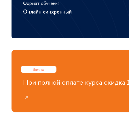
Формат обучения
Онлайн синхронный
ажно
При полной оплате курса скидка 1