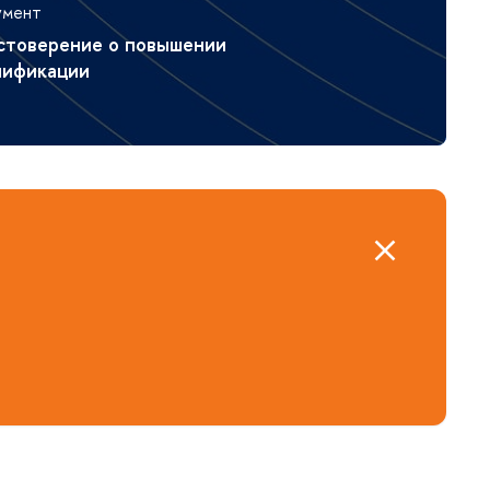
умент
стоверение о повышении
лификации