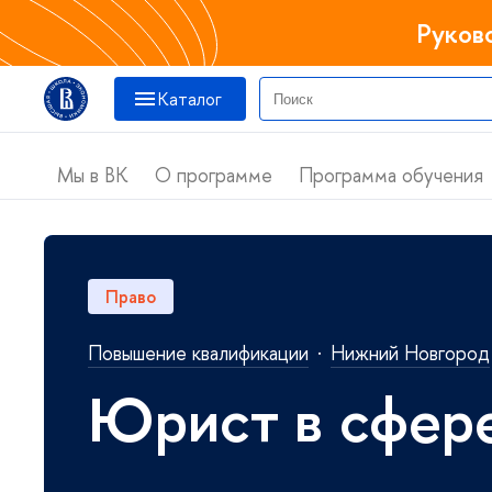
Руков
Катало
Мы в ВК
О программе
Программа обучения
Право
Повышение квалификации
·
Нижний Новгород
Юрист в сфере