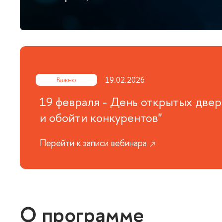
19.02.2026
ажно
19 февраля - День открытых двер
и обойти конкурентов"
Перейти к записи вебинара
О программе