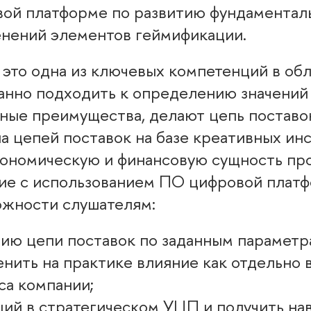
ой платформе по развитию фундаменталь
енений элементов геймификации.
 это одна из ключевых компетенций в об
анно подходить к определению значений
ные преимущества, делают цепь постав
а цепей поставок на базе креативных ин
экономическую и финансовую сущность пр
ние с использованием ПО цифровой плат
ожности слушателям:
ю цепи поставок по заданным параметр
енить на практике влияние как отдельно 
са компании;
ий в стратегическом УЦП и получить на