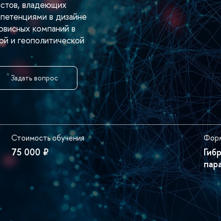
истов, владеющих
петенциями в дизайне
сервисных компаний
ой и геополитической
Задать вопрос
Стоимость обучения
Форм
75 000 ₽
Гиб
пар