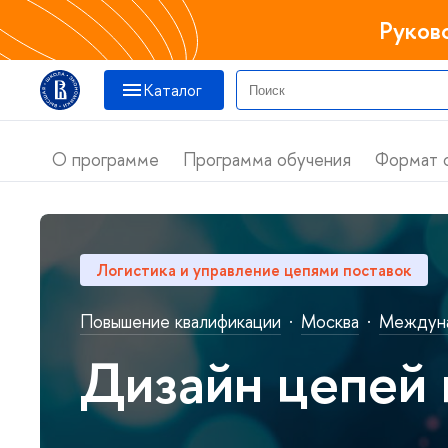
Руков
Катало
О программе
Программа обучения
Формат 
Логистика и управление цепями поставок
Повышение квалификации
·
Москва
·
Междуна
Дизайн цепей 