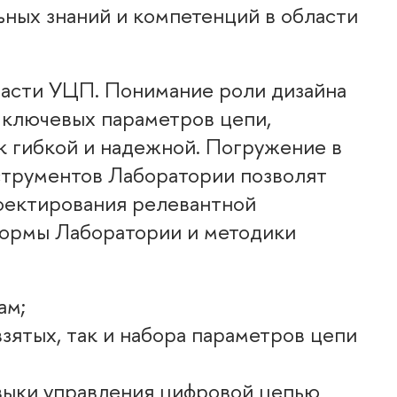
ных знаний и компетенций в области
ласти УЦП. Понимание роли дизайна
 ключевых параметров цепи,
ок гибкой и надежной. Погружение
струментов Лаборатории позволят
оектирования релевантной
формы Лаборатории и методики
ам;
взятых, так и набора параметров цепи
выки управления цифровой цепью