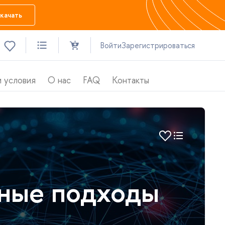
качать
ойти
Зарегистрироваться
 условия
О нас
FAQ
Контакты
вные подходы